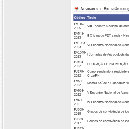
Atividades de Extensão das q
Código
Título
EV1167-
VIII Encontro Nacional de At
2025
EV542-
II Oficina do PET saúde - Neur
2023
EV1053-
VI Encontro Nacional de Atenç
2023
EV1048-
I Jornadas de Antropologia d
2023
PJ494-
EDUCAÇÃO E PROMOÇÃO E
2022
PJ179-
Compreendendo a realidade e 
2022
Cruz/RN
EV535-
Mostra Saúde e Cidadania: "u
2022
EV951-
V Encontro Nacional de Atençã
2022
EV630-
IV Encontro Nacional de Atenç
2021
PJ309-
Grupos de convivência de id
2018
PJ839-
Grupos de convivência de id
2017
PJ332-