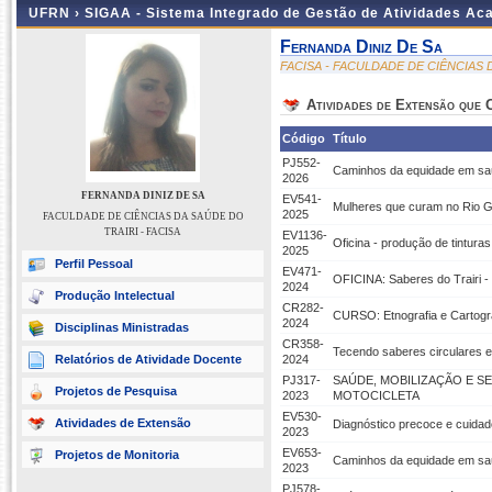
UFRN ›
SIGAA - Sistema Integrado de Gestão de Atividades A
Fernanda Diniz De Sa
FACISA - FACULDADE DE CIÊNCIAS 
Atividades de Extensão que
Código
Título
PJ552-
Caminhos da equidade em sa
2026
FERNANDA DINIZ DE SA
EV541-
Mulheres que curam no Rio Gr
2025
FACULDADE DE CIÊNCIAS DA SAÚDE DO
TRAIRI - FACISA
EV1136-
Oficina - produção de tintura
2025
Perfil Pessoal
EV471-
OFICINA: Saberes do Trairi - 
2024
Produção Intelectual
CR282-
CURSO: Etnografia e Cartogra
2024
Disciplinas Ministradas
CR358-
Tecendo saberes circulares e
Relatórios de Atividade Docente
2024
PJ317-
SAÚDE, MOBILIZAÇÃO E 
Projetos de Pesquisa
2023
MOTOCICLETA
EV530-
Atividades de Extensão
Diagnóstico precoce e cuidad
2023
EV653-
Projetos de Monitoria
Caminhos da equidade em saúde
2023
PJ578-