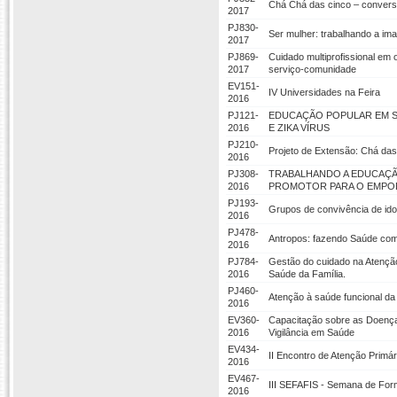
Chá Chá das cinco – conver
2017
PJ830-
Ser mulher: trabalhando a im
2017
PJ869-
Cuidado multiprofissional em 
2017
serviço-comunidade
EV151-
IV Universidades na Feira
2016
PJ121-
EDUCAÇÃO POPULAR EM S
2016
E ZIKA VÍRUS
PJ210-
Projeto de Extensão: Chá da
2016
PJ308-
TRABALHANDO A EDUCAÇÃ
2016
PROMOTOR PARA O EMPO
PJ193-
Grupos de convivência de id
2016
PJ478-
Antropos: fazendo Saúde com
2016
PJ784-
Gestão do cuidado na Atenção
2016
Saúde da Família.
PJ460-
Atenção à saúde funcional da 
2016
EV360-
Capacitação sobre as Doenças
2016
Vigilância em Saúde
EV434-
II Encontro de Atenção Primár
2016
EV467-
III SEFAFIS - Semana de For
2016