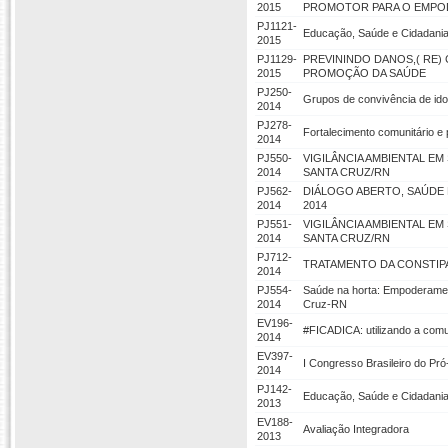
2015
PROMOTOR PARA O EMPO
PJ1121-
Educação, Saúde e Cidadania:
2015
PJ1129-
PREVININDO DANOS,( RE)
2015
PROMOÇÃO DA SAÚDE
PJ250-
Grupos de convivência de i
2014
PJ278-
Fortalecimento comunitário e
2014
PJ550-
VIGILÂNCIA AMBIENTAL E
2014
SANTA CRUZ/RN
PJ562-
DIÁLOGO ABERTO, SAÚDE 
2014
2014
PJ551-
VIGILÂNCIA AMBIENTAL E
2014
SANTA CRUZ/RN
PJ712-
TRATAMENTO DA CONSTIPA
2014
PJ554-
Saúde na horta: Empoderamen
2014
Cruz-RN
EV196-
#FICADICA: utilizando a com
2014
EV397-
I Congresso Brasileiro do Pr
2014
PJ142-
Educação, Saúde e Cidadania:
2013
EV188-
Avaliação Integradora
2013