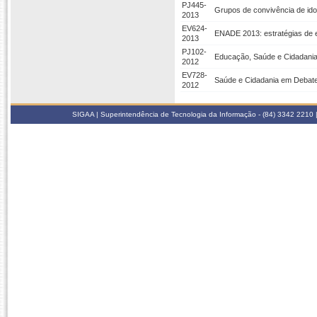
PJ445-
Grupos de convivência de i
2013
EV624-
ENADE 2013: estratégias de 
2013
PJ102-
Educação, Saúde e Cidadania:
2012
EV728-
Saúde e Cidadania em Debat
2012
SIGAA | Superintendência de Tecnologia da Informação - (84) 3342 2210 