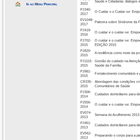
Saúde e Cidadania: diálogos
2022
Ir ao Menu Principal
PJ340-
O Cuidar o o Cuidar-se: Emp
2017
EV1048-
Palestra sobre Síndrome da F
2017
PJ419-
O cuidar e o cuidar-se: Empo
2016
PJ702-
O cuidar e o cuidar-se: Empo
2015
EDIÇÃO 2015
PJ820-
A resiliência como mote da pr
2015
PJ1115-
Gestão do cuidado na Atenção
2015
Saúde da Família.
PJ981-
Fortalecimento comunitário e
2015
CR335-
Abordagem das condições crô
2015
Comunitários de Saúde
PJ306-
Cuidados domiciliares para id
2014
PJ556-
O cuidar e o cuidar-se: Empo
2014
EV074-
Semana do Acolhimento 2013
2013
PJ461-
Cuidados domiciliares para id
2013
EV562-
Preparando o corpo para a pe
2013