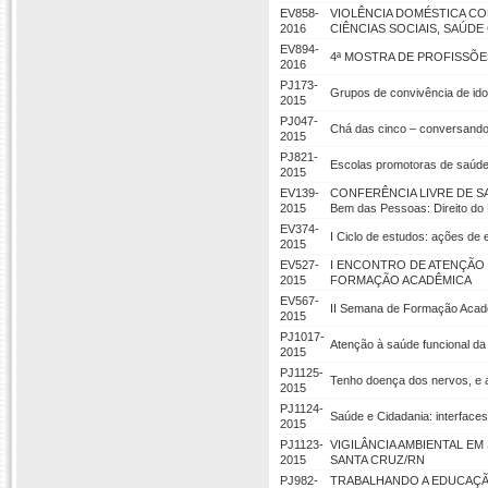
EV858-
VIOLÊNCIA DOMÉSTICA CO
2016
CIÊNCIAS SOCIAIS, SAÚDE
EV894-
4ª MOSTRA DE PROFISSÕE
2016
PJ173-
Grupos de convivência de i
2015
PJ047-
Chá das cinco – conversando
2015
PJ821-
Escolas promotoras de saúde
2015
EV139-
CONFERÊNCIA LIVRE DE SAÚ
2015
Bem das Pessoas: Direito do P
EV374-
I Ciclo de estudos: ações de
2015
EV527-
I ENCONTRO DE ATENÇÃO 
2015
FORMAÇÃO ACADÊMICA
EV567-
II Semana de Formação Acadê
2015
PJ1017-
Atenção à saúde funcional da 
2015
PJ1125-
Tenho doença dos nervos, e 
2015
PJ1124-
Saúde e Cidadania: interfaces
2015
PJ1123-
VIGILÂNCIA AMBIENTAL E
2015
SANTA CRUZ/RN
PJ982-
TRABALHANDO A EDUCAÇÃ