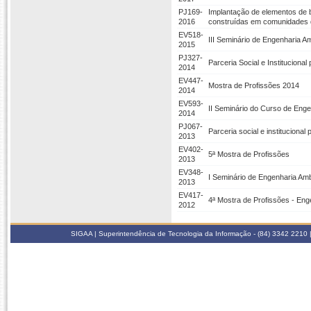
PJ169-
Implantação de elementos de 
2016
construídas em comunidades d
EV518-
III Seminário de Engenharia 
2015
PJ327-
Parceria Social e Instituciona
2014
EV447-
Mostra de Profissões 2014
2014
EV593-
II Seminário do Curso de Eng
2014
PJ067-
Parceria social e institucional
2013
EV402-
5ª Mostra de Profissões
2013
EV348-
I Seminário de Engenharia Am
2013
EV417-
4ª Mostra de Profissões - Eng
2012
SIGAA | Superintendência de Tecnologia da Informação - (84) 3342 2210 