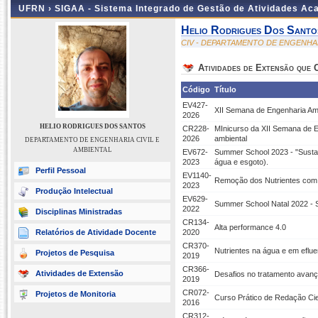
UFRN ›
SIGAA - Sistema Integrado de Gestão de Atividades A
Helio Rodrigues Dos Santo
CIV - DEPARTAMENTO DE ENGENHAR
Atividades de Extensão que
Código
Título
EV427-
XII Semana de Engenharia Am
2026
HELIO RODRIGUES DOS SANTOS
CR228-
MInicurso da XII Semana de En
2026
ambiental
DEPARTAMENTO DE ENGENHARIA CIVIL E
AMBIENTAL
EV672-
Summer School 2023 - "Sustai
2023
água e esgoto).
Perfil Pessoal
EV1140-
Remoção dos Nutrientes com
2023
Produção Intelectual
EV629-
Summer School Natal 2022 - S
2022
Disciplinas Ministradas
CR134-
Alta performance 4.0
Relatórios de Atividade Docente
2020
CR370-
Nutrientes na água e em eflue
Projetos de Pesquisa
2019
CR366-
Atividades de Extensão
Desafios no tratamento avanç
2019
CR072-
Projetos de Monitoria
Curso Prático de Redação Cie
2016
CR312-