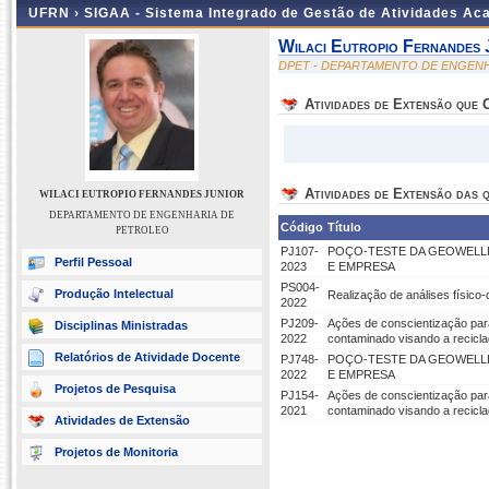
UFRN ›
SIGAA - Sistema Integrado de Gestão de Atividades A
Wilaci Eutropio Fernandes 
DPET - DEPARTAMENTO DE ENGEN
Atividades de Extensão que
Atividades de Extensão das q
WILACI EUTROPIO FERNANDES JUNIOR
DEPARTAMENTO DE ENGENHARIA DE
Código
Título
PETROLEO
PJ107-
POÇO-TESTE DA GEOWELL
Perfil Pessoal
2023
E EMPRESA
PS004-
Produção Intelectual
Realização de análises físico
2022
PJ209-
Ações de conscientização par
Disciplinas Ministradas
2022
contaminado visando a recicla
Relatórios de Atividade Docente
PJ748-
POÇO-TESTE DA GEOWELL
2022
E EMPRESA
Projetos de Pesquisa
PJ154-
Ações de conscientização par
2021
contaminado visando a recicla
Atividades de Extensão
Projetos de Monitoria