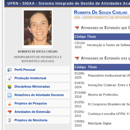
UFRN ›
SIGAA - Sistema Integrado de Gestão de Atividades A
Roberta De Souza Coelho
DIM - DEPARTAMENTO DE INFORMÁ
Atividades de Extensão que
Código
Título
CR129-
Introdução à Testes de Softwa
2010
ROBERTA DE SOUZA COELHO
DEPARTAMENTO DE INFORMÁTICA E
Atividades de Extensão das q
MATEMÁTICA APLICADA
Código
Título
Perfil Pessoal
EV289-
Repositório Institucional da
2025
Produção Intelectual
EV878-
Inovações Criativas: Entre o 
Disciplinas Ministradas
2024
EV1068-
Mostra de Profissões
Relatórios de Atividade Docente
2018
EV255-
Projetos de Pesquisa
III Congresso Brasileiro de So
2012
Atividades de Extensão
EV291-
Conheça e escolha UFRN: II 
2011
Projetos de Monitoria
CR081-
Metrópole Digital
2010