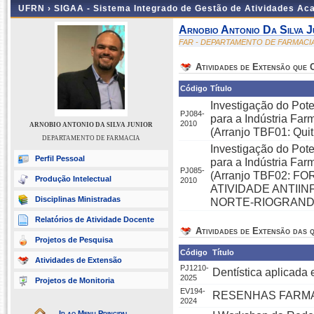
UFRN ›
SIGAA - Sistema Integrado de Gestão de Atividades A
Arnobio Antonio Da Silva J
FAR - DEPARTAMENTO DE FARMACI
Atividades de Extensão que
Código
Título
Investigação do Pote
PJ084-
para a Indústria Far
2010
ARNOBIO ANTONIO DA SILVA JUNIOR
(Arranjo TBF01: Quit
DEPARTAMENTO DE FARMACIA
Investigação do Pote
Perfil Pessoal
para a Indústria Far
PJ085-
(Arranjo TBF02: 
Produção Intelectual
2010
ATIVIDADE ANTII
Disciplinas Ministradas
NORTE-RIOGRAN
Relatórios de Atividade Docente
Atividades de Extensão das q
Projetos de Pesquisa
Código
Título
Atividades de Extensão
PJ1210-
Dentística aplicada
2025
Projetos de Monitoria
EV194-
RESENHAS FARMA
2024
Ir ao Menu Principal