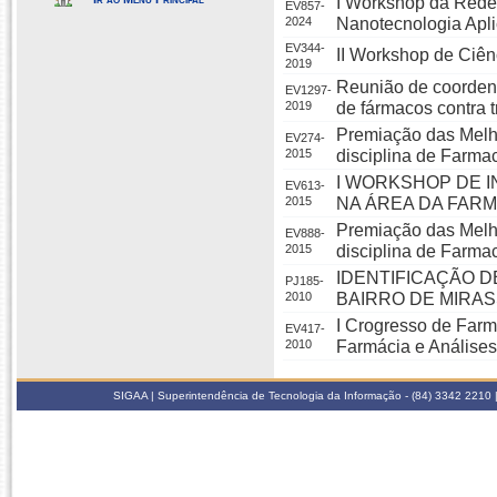
I Workshop da Red
EV857-
2024
Nanotecnologia Apli
EV344-
II Workshop de Ciên
2019
Reunião de coordena
EV1297-
2019
de fármacos contra 
Premiação das Melh
EV274-
2015
disciplina de Farma
I WORKSHOP DE 
EV613-
2015
NA ÁREA DA FARM
Premiação das Melh
EV888-
2015
disciplina de Farma
IDENTIFICAÇÃO D
PJ185-
2010
BAIRRO DE MIRA
I Crogresso de Far
EV417-
2010
Farmácia e Análises
SIGAA | Superintendência de Tecnologia da Informação - (84) 3342 2210 