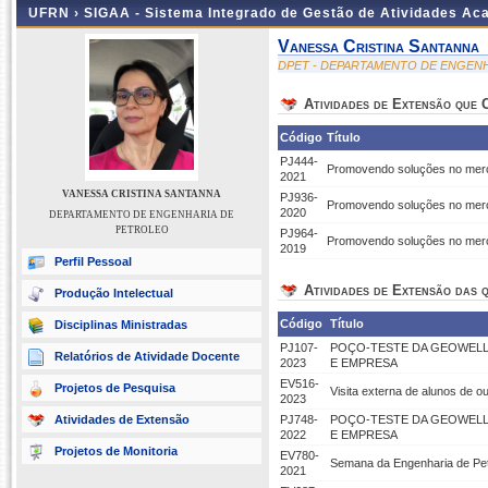
UFRN ›
SIGAA - Sistema Integrado de Gestão de Atividades A
Vanessa Cristina Santanna
DPET - DEPARTAMENTO DE ENGEN
Atividades de Extensão que
Código
Título
PJ444-
Promovendo soluções no merca
2021
VANESSA CRISTINA SANTANNA
PJ936-
Promovendo soluções no merca
2020
DEPARTAMENTO DE ENGENHARIA DE
PETROLEO
PJ964-
Promovendo soluções no merca
2019
Perfil Pessoal
Atividades de Extensão das q
Produção Intelectual
Código
Título
Disciplinas Ministradas
PJ107-
POÇO-TESTE DA GEOWELL
Relatórios de Atividade Docente
2023
E EMPRESA
EV516-
Projetos de Pesquisa
Visita externa de alunos de o
2023
Atividades de Extensão
PJ748-
POÇO-TESTE DA GEOWELL
2022
E EMPRESA
Projetos de Monitoria
EV780-
Semana da Engenharia de 
2021