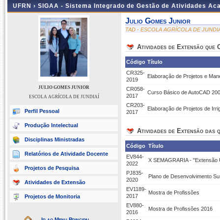
UFRN ›
SIGAA - Sistema Integrado de Gestão de Atividades A
Julio Gomes Junior
TAD - ESCOLA AGRÍCOLA DE JUNDIA
Atividades de Extensão que
Código
Título
CR325-
Elaboração de Projetos e Mane
2019
JULIO GOMES JUNIOR
CR058-
Curso Básico de AutoCAD 200
2017
ESCOLA AGRÍCOLA DE JUNDIAÍ
CR203-
Elaboração de Projetos de Ir
Perfil Pessoal
2017
Produção Intelectual
Atividades de Extensão das q
Disciplinas Ministradas
Código
Título
Relatórios de Atividade Docente
EV844-
X SEMAGRARIA - "Extensão Uni
2022
Projetos de Pesquisa
PJ835-
Plano de Desenvolvimento Sust
2020
Atividades de Extensão
EV1189-
Mostra de Profissões
2017
Projetos de Monitoria
EV880-
Mostra de Profissões 2016
2016
Ir ao Menu Principal