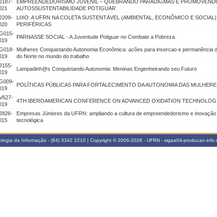
J187-
EMPREENDEDORISMO JUVENIL – QUEBRANDO PARADIGMAS E PROMOVEND
021
AUTOSSUSTENTABILIDADE POTIGUAR
J209-
LIXO: A UFRN NA COLETA SUSTENTÁVEL (AMBIENTAL, ECONÔMICO E SOCIAL
020
PERIFÉRICAS
G015-
PARNASSE SOCIAL - A Juventude Potiguar no Combate a Pobreza
019
G018-
Mulheres Conquistando Autonomia Econômica: acões para insercao e permanência 
019
do Norte no mundo do trabalho
J155-
Lampadinh@s Conquistando Autonomia: Meninas Engenheirando seu Futuro
019
G009-
POLÍTICAS PÚBLICAS PARA FORTALECIMENTO DA AUTONOMIA DAS MULHERE
019
V627-
4TH IBEROAMERICAN CONFERENCE ON ADVANCED OXIDATION TECHNOLOG
019
J826-
Empresas Júniores da UFRN: ampliando a cultura de empreendedorismo e inovação v
015
tecnológica
logia da Informação - (84) 3342 2210 | Copyright © 2006-2026 - UFRN - sigaa04-producao.info.