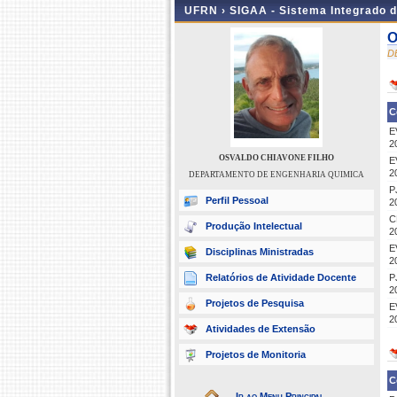
UFRN ›
SIGAA - Sistema Integrado 
O
D
C
E
2
OSVALDO CHIAVONE FILHO
E
2
DEPARTAMENTO DE ENGENHARIA QUIMICA
P
Perfil Pessoal
2
C
Produção Intelectual
2
E
Disciplinas Ministradas
2
Relatórios de Atividade Docente
P
2
Projetos de Pesquisa
E
2
Atividades de Extensão
Projetos de Monitoria
C
Ir ao Menu Principal