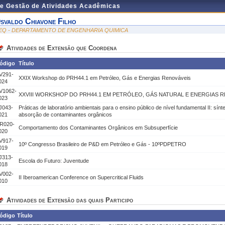
de Gestão de Atividades Acadêmicas
svaldo Chiavone Filho
EQ - DEPARTAMENTO DE ENGENHARIA QUIMICA
Atividades de Extensão que Coordena
ódigo
Título
V291-
XXIX Workshop do PRH44.1 em Petróleo, Gás e Energias Renováveis
024
V1062-
XXVIII WORKSHOP DO PRH44.1 EM PETRÓLEO, GÁS NATURAL E ENERGIAS 
023
J043-
Práticas de laboratório ambientais para o ensino público de nível fundamental II: sí
021
absorção de contaminantes orgânicos
R020-
Comportamento dos Contaminantes Orgânicos em Subsuperfície
020
V917-
10º Congresso Brasileiro de P&D em Petróleo e Gás - 10ºPDPETRO
019
J313-
Escola do Futuro: Juventude
018
V002-
II Iberoamerican Conference on Supercritical Fluids
010
Atividades de Extensão das quais Participo
ódigo
Título