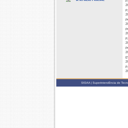
P
2
P
2
P
2
P
2
P
2
P
2
E
2
P
2
SIGAA | Superintendência de Tecno