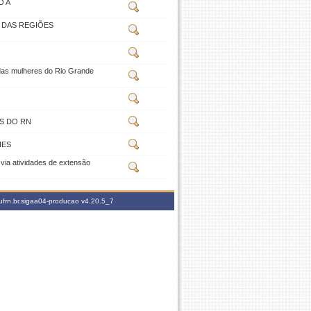
O A
) DAS REGIÕES
das mulheres do Rio Grande
S DO RN
IES
ia atividades de extensão
ufrn.br.sigaa04-producao
v4.20.5_7