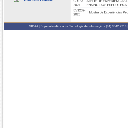
CR153-
ATELIÊ DE EXPERIÊNCIAS 
2024
ENSINO DOS ESPORTES A
EV1232-
II Mostra de Experiências P
2023
SIGAA | Superintendência de Tecnologia da Informação - (84) 3342 2210 