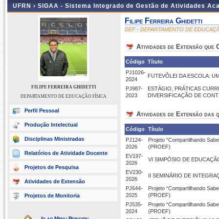
UFRN ›
SIGAA - Sistema Integrado de Gestão de Atividades A
Filipe Ferreira Ghidetti
DEF - DEPARTAMENTO DE EDUCAÇÃ
Atividades de Extensão que
Código
Título
PJ1026-
FUTEVÔLEI DA ESCOLA: 
2024
FILIPE FERREIRA GHIDETTI
PJ987-
ESTÁGIO, PRÁTICAS CURR
2023
DIVERSIFICAÇÃO DE CONT
DEPARTAMENTO DE EDUCAÇÃO FÍSICA
Perfil Pessoal
Atividades de Extensão das q
Produção Intelectual
Código
Título
Disciplinas Ministradas
PJ124-
Projeto “Compartilhando Sab
2026
(PROEF)
Relatórios de Atividade Docente
EV197-
VI SIMPÓSIO DE EDUCAÇÃ
2026
Projetos de Pesquisa
EV230-
II SEMINÁRIO DE INTEGR
2026
Atividades de Extensão
PJ644-
Projeto “Compartilhando Sab
2025
(PROEF)
Projetos de Monitoria
PJ535-
Projeto “Compartilhando Sab
2024
(PROEF)
Ir ao Menu Principal