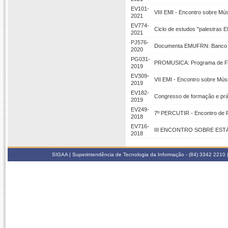
EV101-
VIII EMI - Encontro sobre Mús
2021
EV774-
Ciclo de estudos "palestras 
2021
PJ576-
Documenta EMUFRN: Banco 
2020
PG031-
PROMUSICA: Programa de For
2019
EV309-
VII EMI - Encontro sobre Mús
2019
EV182-
Congresso de formação e prá
2019
EV249-
7º PERCUTIR - Encontro de
2018
EV716-
III ENCONTRO SOBRE EST
2018
SIGAA | Superintendência de Tecnologia da Informação - (84) 3342 2210 