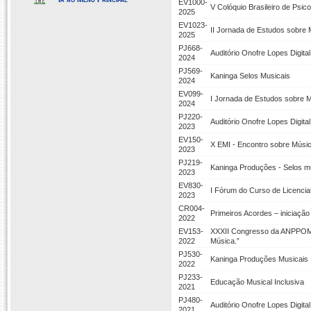
EV1000-
V Colóquio Brasileiro de Psic
2025
EV1023-
II Jornada de Estudos sobre 
2025
PJ668-
Auditório Onofre Lopes Digi
2024
PJ569-
Kaninga Selos Musicais
2024
EV099-
I Jornada de Estudos sobre M
2024
PJ220-
Auditório Onofre Lopes Digi
2023
EV150-
X EMI - Encontro sobre Músic
2023
PJ219-
Kaninga Produções - Selos 
2023
EV830-
I Fórum do Curso de Licenci
2023
CR004-
Primeiros Acordes – iniciação
2022
EV153-
XXXII Congresso da ANPPOM:
2022
Música.”
PJ530-
Kaninga Produções Musicais
2022
PJ233-
Educação Musical Inclusiva
2021
PJ480-
Auditório Onofre Lopes Digi
2021