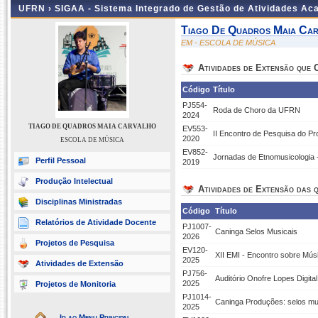
UFRN ›
SIGAA - Sistema Integrado de Gestão de Atividades A
Tiago De Quadros Maia Ca
EM - ESCOLA DE MÚSICA
Atividades de Extensão que
Código
Título
PJ554-
Roda de Choro da UFRN
2024
TIAGO DE QUADROS MAIA CARVALHO
EV553-
II Encontro de Pesquisa do 
2020
ESCOLA DE MÚSICA
EV852-
Jornadas de Etnomusicologia -
Perfil Pessoal
2019
Produção Intelectual
Atividades de Extensão das q
Disciplinas Ministradas
Código
Título
Relatórios de Atividade Docente
PJ1007-
Caninga Selos Musicais
2026
Projetos de Pesquisa
EV120-
XII EMI - Encontro sobre Mús
2025
Atividades de Extensão
PJ756-
Auditório Onofre Lopes Digi
2025
Projetos de Monitoria
PJ1014-
Caninga Produções: selos m
2025
Ir ao Menu Principal