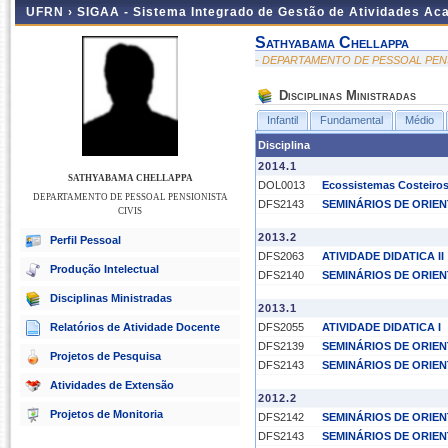
UFRN ›
SIGAA - Sistema Integrado de Gestão de Atividades A
Sathyabama Chellappa
- DEPARTAMENTO DE PESSOAL PENS
Disciplinas Ministradas
Infantil
Fundamental
Médio
Disciplina
2014.1
SATHYABAMA CHELLAPPA
DOL0013
Ecossistemas Costeiro
DEPARTAMENTO DE PESSOAL PENSIONISTA
DFS2143
SEMINÁRIOS DE ORIEN
CIVIS
2013.2
Perfil Pessoal
DFS2063
ATIVIDADE DIDATICA II
Produção Intelectual
DFS2140
SEMINÁRIOS DE ORIEN
Disciplinas Ministradas
2013.1
Relatórios de Atividade Docente
DFS2055
ATIVIDADE DIDATICA I
DFS2139
SEMINÁRIOS DE ORIEN
Projetos de Pesquisa
DFS2143
SEMINÁRIOS DE ORIEN
Atividades de Extensão
2012.2
Projetos de Monitoria
DFS2142
SEMINÁRIOS DE ORIEN
DFS2143
SEMINÁRIOS DE ORIEN