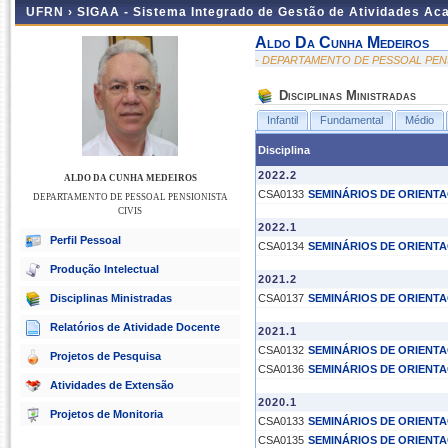
UFRN ›
SIGAA - Sistema Integrado de Gestão de Atividades A
Aldo Da Cunha Medeiros
- DEPARTAMENTO DE PESSOAL PENS
Disciplinas Ministradas
Infantil
Fundamental
Médio
Disciplina
2022.2
ALDO DA CUNHA MEDEIROS
CSA0133
SEMINÁRIOS DE ORIENTA
DEPARTAMENTO DE PESSOAL PENSIONISTA
CIVIS
2022.1
Perfil Pessoal
CSA0134
SEMINÁRIOS DE ORIENT
Produção Intelectual
2021.2
Disciplinas Ministradas
CSA0137
SEMINÁRIOS DE ORIENTAÇ
Relatórios de Atividade Docente
2021.1
CSA0132
SEMINÁRIOS DE ORIENTAÇ
Projetos de Pesquisa
CSA0136
SEMINÁRIOS DE ORIENTA
Atividades de Extensão
2020.1
Projetos de Monitoria
CSA0133
SEMINÁRIOS DE ORIENTA
CSA0135
SEMINÁRIOS DE ORIENTA