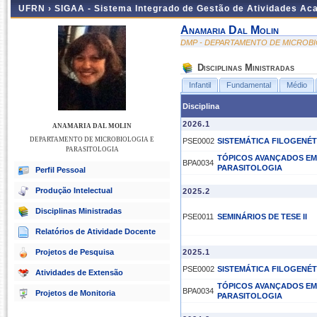
UFRN ›
SIGAA - Sistema Integrado de Gestão de Atividades A
Anamaria Dal Molin
DMP - DEPARTAMENTO DE MICROBI
Disciplinas Ministradas
Infantil
Fundamental
Médio
Disciplina
2026.1
ANAMARIA DAL MOLIN
DEPARTAMENTO DE MICROBIOLOGIA E
PSE0002
SISTEMÁTICA FILOGENÉT
PARASITOLOGIA
TÓPICOS AVANÇADOS EM
BPA0034
PARASITOLOGIA
Perfil Pessoal
Produção Intelectual
2025.2
Disciplinas Ministradas
PSE0011
SEMINÁRIOS DE TESE II
Relatórios de Atividade Docente
Projetos de Pesquisa
2025.1
PSE0002
SISTEMÁTICA FILOGENÉT
Atividades de Extensão
TÓPICOS AVANÇADOS EM
BPA0034
Projetos de Monitoria
PARASITOLOGIA