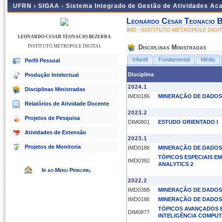
UFRN ›
SIGAA - Sistema Integrado de Gestão de Atividades A
Leonardo Cesar Teonacio 
IMD - INSTITUTO METROPOLE DIGI
LEONARDO CESAR TEONACIO BEZERRA
INSTITUTO METROPOLE DIGITAL
Disciplinas Ministradas
Infantil
Fundamental
Médio
Perfil Pessoal
Disciplina
Produção Intelectual
2024.1
Disciplinas Ministradas
IMD0186
MINERAÇÃO DE DADOS
Relatórios de Atividade Docente
2023.2
Projetos de Pesquisa
DIM0801
ESTUDO ORIENTADO I
Atividades de Extensão
2023.1
Projetos de Monitoria
IMD0186
MINERAÇÃO DE DADOS
TÓPICOS ESPECIAIS EM
IMD0392
ANALYTICS 2
Ir ao Menu Principal
2022.2
IMD0388
MINERAÇÃO DE DADOS
IMD0186
MINERAÇÃO DE DADOS
TÓPICOS AVANÇADOS 
DIM0877
INTELIGÊNCIA COMPUT