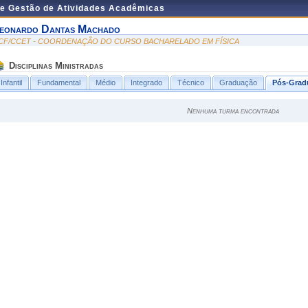
de Gestão de Atividades Acadêmicas
eonardo Dantas Machado
CF/CCET - COORDENAÇÃO DO CURSO BACHARELADO EM FÍSICA
Disciplinas Ministradas
Infantil
Fundamental
Médio
Integrado
Técnico
Graduação
Pós-Grad
Nenhuma turma encontrada