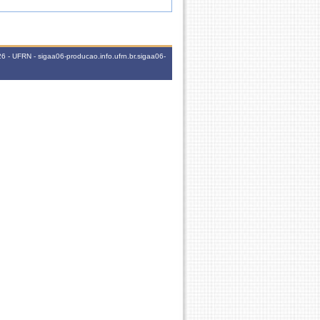
 - UFRN - sigaa06-producao.info.ufrn.br.sigaa06-