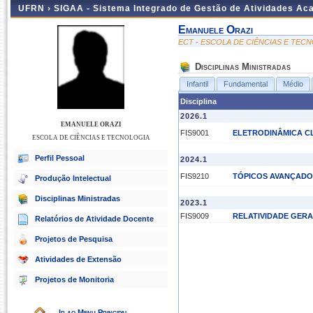
UFRN ›
SIGAA - Sistema Integrado de Gestão de Atividades A
Emanuele Orazi
ECT - ESCOLA DE CIÊNCIAS E TEC
Disciplinas Ministradas
Infantil
Fundamental
Médio
Disciplina
2026.1
EMANUELE ORAZI
FIS9001
ELETRODINÂMICA CL
ESCOLA DE CIÊNCIAS E TECNOLOGIA
Perfil Pessoal
2024.1
FIS9210
TÓPICOS AVANÇADO
Produção Intelectual
Disciplinas Ministradas
2023.1
FIS9009
RELATIVIDADE GERA
Relatórios de Atividade Docente
Projetos de Pesquisa
Atividades de Extensão
Projetos de Monitoria
Ir ao Menu Principal