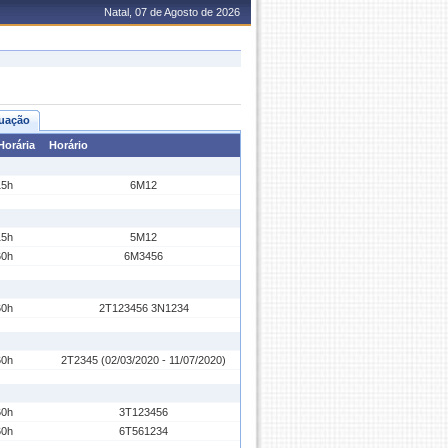
Natal, 07 de Agosto de 2026
uação
Horária
Horário
15h
6M12
15h
5M12
60h
6M3456
60h
2T123456 3N1234
60h
2T2345 (02/03/2020 - 11/07/2020)
60h
3T123456
60h
6T561234