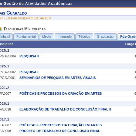
de Gestão de Atividades Acadêmicas
ais Guaraldo
RT - DEPARTAMENTO DE ARTES
Disciplinas Ministradas
Infantil
Fundamental
Médio
Integrado
Técnico
Graduação
Pós-Grad
isciplina
Carga 
025.2
PGAV0004
PESQUISA II
025.1
PGAV0002
PESQUISA I
PGAV0001
SEMINÁRIOS DE PESQUISA EM ARTES VISUAIS
021.2
FA0007
POÉTICAS E PROCESSOS DA CRIAÇÃO EM ARTES
020.1
FA0016
ELABORAÇÃO DE TRABALHO DE CONCLUSÃO FINAL II
017.1
FA0007
POÉTICAS E PROCESSOS DA CRIAÇÃO EM ARTES
FA0008
PROJETO DE TRABALHO DE CONCLUSÃO FINAL