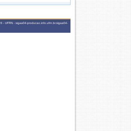
60h
2N1234
 - UFRN - sigaa04-producao.info.ufrn.br.sigaa04-