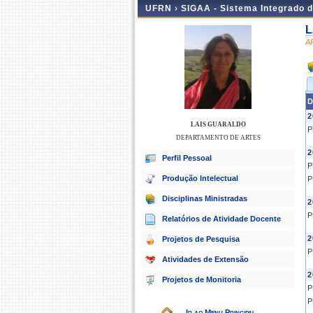
UFRN ›
SIGAA - Sistema Integrado 
L
A
D
2
LAIS GUARALDO
P
DEPARTAMENTO DE ARTES
2
Perfil Pessoal
P
Produção Intelectual
P
Disciplinas Ministradas
2
P
Relatórios de Atividade Docente
2
Projetos de Pesquisa
P
Atividades de Extensão
2
Projetos de Monitoria
P
P
Ir ao Menu Principal