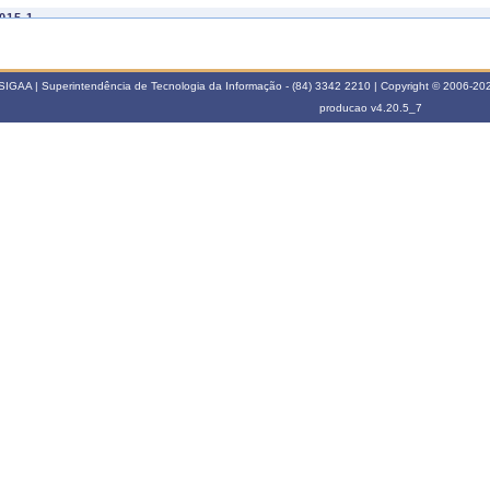
015.1
FA0007
POÉTICAS E PROCESSOS DA CRIAÇÃO EM ARTES
SIGAA | Superintendência de Tecnologia da Informação - (84) 3342 2210 | Copyright © 2006-2026
producao
v4.20.5_7