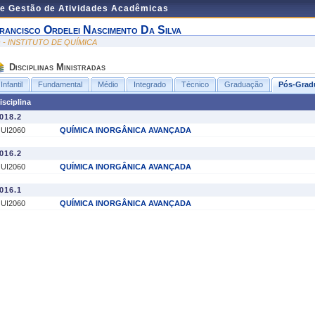
de Gestão de Atividades Acadêmicas
rancisco Ordelei Nascimento Da Silva
Q - INSTITUTO DE QUÍMICA
Disciplinas Ministradas
Infantil
Fundamental
Médio
Integrado
Técnico
Graduação
Pós-Grad
isciplina
018.2
UI2060
QUÍMICA INORGÂNICA AVANÇADA
016.2
UI2060
QUÍMICA INORGÂNICA AVANÇADA
016.1
UI2060
QUÍMICA INORGÂNICA AVANÇADA