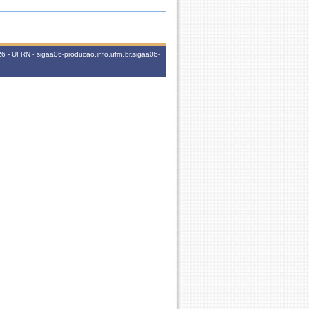
 - UFRN - sigaa06-producao.info.ufrn.br.sigaa06-