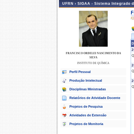
UFRN ›
SIGAA - Sistema Integrado 
F
I
D
2
FRANCISCO ORDELEI NASCIMENTO DA
Q
SILVA
INSTITUTO DE QUÍMICA
2
Q
Perfil Pessoal
Produção Intelectual
2
Q
Disciplinas Ministradas
Relatórios de Atividade Docente
Projetos de Pesquisa
Atividades de Extensão
Projetos de Monitoria