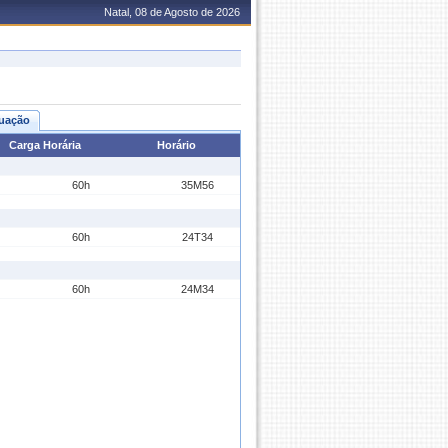
Natal, 08 de Agosto de 2026
uação
Carga Horária
Horário
60h
35M56
60h
24T34
60h
24M34