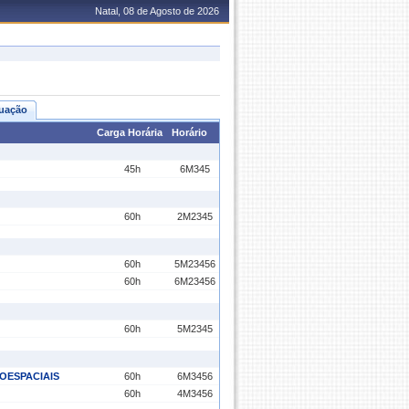
Natal, 08 de Agosto de 2026
uação
Carga Horária
Horário
45h
6M345
60h
2M2345
60h
5M23456
60h
6M23456
60h
5M2345
OESPACIAIS
60h
6M3456
60h
4M3456