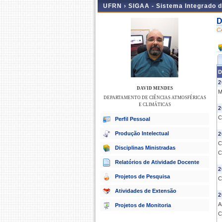
UFRN ›
SIGAA - Sistema Integrado 
D
C
D
2
DAVID MENDES
M
DEPARTAMENTO DE CIÊNCIAS ATMOSFÉRICAS
E CLIMÁTICAS
2
C
Perfil Pessoal
Produção Intelectual
2
C
Disciplinas Ministradas
C
Relatórios de Atividade Docente
2
Projetos de Pesquisa
C
Atividades de Extensão
2
A
Projetos de Monitoria
C