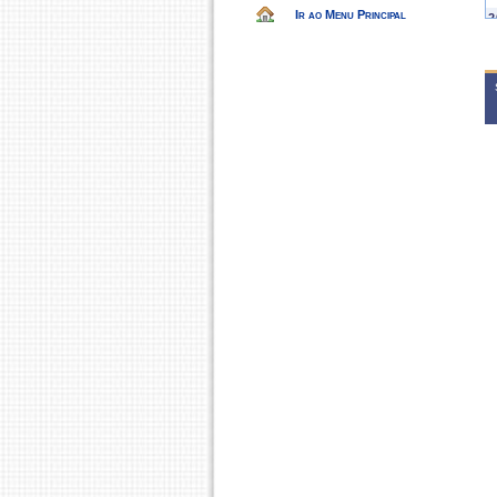
Ir ao Menu Principal
2
C
2
A
2
A
2
C
2
A
C
2
C
2
C
2
C