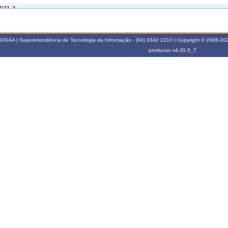
021.2
LI2008
INTERAÇÃO OCEANO-ATMOSFERA
021.1
SIGAA | Superintendência de Tecnologia da Informação - (84) 3342 2210 | Copyright © 2006-2026
ER0063
ACIDENTES AÉREOS: IMPLICAÇÕES NAS CIÊNCIAS E TECNOLOGIAS AER
producao
v4.20.5_7
020.2
ER0063
ACIDENTES AÉREOS: IMPLICAÇÕES NAS CIÊNCIAS E TECNOLOGIAS AER
020.1
LI4002
FÍSICA DA ATMOSFERA E DO CLIMA
019.2
ER0063
ACIDENTES AÉREOS: IMPLICAÇÕES NAS CIÊNCIAS E TECNOLOGIAS AER
LI4005
OCEANOGRAFIA FÍSICA
019.1
LI4002
FÍSICA DA ATMOSFERA E DO CLIMA
018.1
LI4002
FÍSICA DA ATMOSFERA E DO CLIMA
017.2
LI4002
FÍSICA DA ATMOSFERA E DO CLIMA