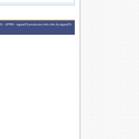
60h
3M3456
 - UFRN - sigaa03-producao.info.ufrn.br.sigaa03-
OESPACIAIS
60h
6T1234
OESPACIAIS
60h
6M3456
60h
5M3456
OESPACIAIS
60h
3M3456
60h
5M3456
60h
5M3456
60h
5M3456
60h
4M3456