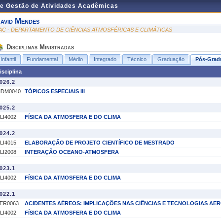
de Gestão de Atividades Acadêmicas
avid Mendes
AC - DEPARTAMENTO DE CIÊNCIAS ATMOSFÉRICAS E CLIMÁTICAS
Disciplinas Ministradas
Infantil
Fundamental
Médio
Integrado
Técnico
Graduação
Pós-Grad
isciplina
026.2
DM0040
TÓPICOS ESPECIAIS III
025.2
LI4002
FÍSICA DA ATMOSFERA E DO CLIMA
024.2
LI4015
ELABORAÇÃO DE PROJETO CIENTÍFICO DE MESTRADO
LI2008
INTERAÇÃO OCEANO-ATMOSFERA
023.1
LI4002
FÍSICA DA ATMOSFERA E DO CLIMA
022.1
ER0063
ACIDENTES AÉREOS: IMPLICAÇÕES NAS CIÊNCIAS E TECNOLOGIAS AER
LI4002
FÍSICA DA ATMOSFERA E DO CLIMA