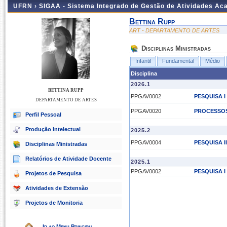
UFRN ›
SIGAA - Sistema Integrado de Gestão de Atividades A
Bettina Rupp
ART - DEPARTAMENTO DE ARTES
Disciplinas Ministradas
Infantil
Fundamental
Médio
Disciplina
2026.1
BETTINA RUPP
PPGAV0002
PESQUISA I
DEPARTAMENTO DE ARTES
PPGAV0020
PROCESSOS
Perfil Pessoal
Produção Intelectual
2025.2
PPGAV0004
PESQUISA II
Disciplinas Ministradas
Relatórios de Atividade Docente
2025.1
PPGAV0002
PESQUISA I
Projetos de Pesquisa
Atividades de Extensão
Projetos de Monitoria
Ir ao Menu Principal