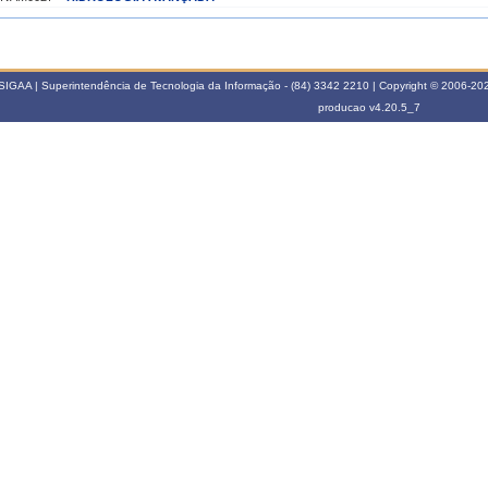
022.2
IVAM0010
DIMENSIONAMENTO E OPERAÇÃO DE RESERVATÓRIOS
SIGAA | Superintendência de Tecnologia da Informação - (84) 3342 2210 | Copyright © 2006-2026
022.1
producao
v4.20.5_7
IVAM0027
HIDROLOGIA AVANÇADA
021.2
IV2515
DIMENSIONAMENTO E OPERAÇÃO DE RESERVATÓRIOS
021.1
IV2295
ENGENHARIA DE RECURSOS HÍDRICOS
020.2
IV2515
DIMENSIONAMENTO E OPERAÇÃO DE RESERVATÓRIOS
IV2285
GESTÃO DE RECURSOS HÍDRICOS
020.1
IV2295
ENGENHARIA DE RECURSOS HÍDRICOS
019.2
IV2515
DIMENSIONAMENTO E OPERAÇÃO DE RESERVATÓRIOS
IV2285
GESTÃO DE RECURSOS HÍDRICOS
018.1