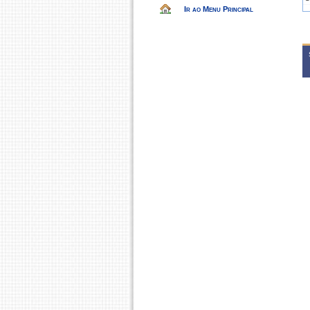
Ir ao Menu Principal
2
C
2
C
2
C
2
C
2
C
C
2
C
2
C
C
2