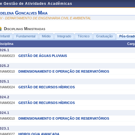
de Gestão de Atividades Acadêmicas
delena Goncalves Maia
IV - DEPARTAMENTO DE ENGENHARIA CIVIL E AMBIENTAL
Disciplinas Ministradas
Infantil
Fundamental
Médio
Integrado
Técnico
Graduação
Pós-Grad
isciplina
Carg
026.1
IVAM0023
GESTÃO DE ÁGUAS PLUVIAIS
025.2
IVAM0010
DIMENSIONAMENTO E OPERAÇÃO DE RESERVATÓRIOS
025.1
IVAM0024
GESTÃO DE RECURSOS HÍDRICOS
024.2
IVAM0024
GESTÃO DE RECURSOS HÍDRICOS
024.1
IVAM0010
DIMENSIONAMENTO E OPERAÇÃO DE RESERVATÓRIOS
023.1
IVAM0027
HIDROLOGIA AVANÇADA