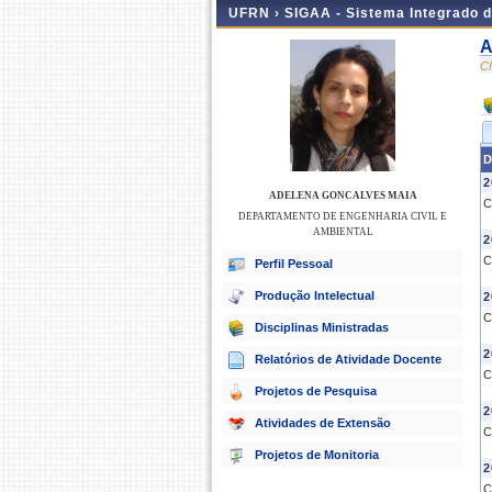
UFRN ›
SIGAA - Sistema Integrado 
A
C
D
2
ADELENA GONCALVES MAIA
C
DEPARTAMENTO DE ENGENHARIA CIVIL E
AMBIENTAL
2
C
Perfil Pessoal
Produção Intelectual
2
C
Disciplinas Ministradas
2
Relatórios de Atividade Docente
C
Projetos de Pesquisa
2
Atividades de Extensão
C
Projetos de Monitoria
2
C