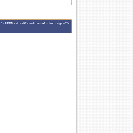
60h
4T2345
 - UFRN - sigaa02-producao.info.ufrn.br.sigaa02-
60h
6M2345
45h
6M456
45h
6M456
45h
6M3456
45h
5M3456
45h
6M123
45h
4T345
45h
5M345