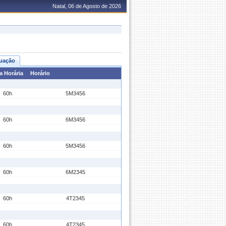
Natal, 06 de Agosto de 2026
uação
a Horária
Horário
60h
5M3456
60h
6M3456
60h
5M3456
60h
6M2345
60h
4T2345
60h
4T2345