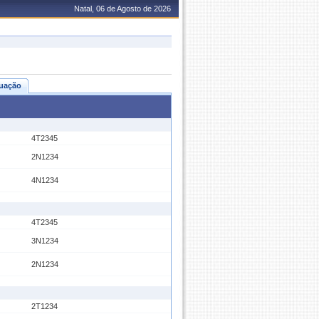
Natal, 06 de Agosto de 2026
uação
4T2345
2N1234
4N1234
4T2345
3N1234
2N1234
2T1234