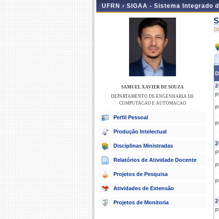
UFRN ›
SIGAA - Sistema Integrado 
S
D
D
2
SAMUEL XAVIER DE SOUZA
P
DEPARTAMENTO DE ENGENHARIA DE
COMPUTACAO E AUTOMACAO
P
Perfil Pessoal
P
Produção Intelectual
2
Disciplinas Ministradas
P
Relatórios de Atividade Docente
P
Projetos de Pesquisa
P
Atividades de Extensão
2
Projetos de Monitoria
P