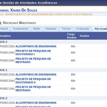
de Gestão de Atividades Acadêmicas
amuel Xavier De Souza
CA - DEPARTAMENTO DE ENGENHARIA DE COMPUTACAO E AUTOMACAO
Disciplinas Ministradas
Infantil
Fundamental
Médio
Integrado
Técnico
Graduação
Pós-Grad
Carga
isciplina
Horário
Horária
026.2
PGEEC2316
ALGORITMOS DE ENGENHARIA
60h
PROJETO DE PESQUISA DE
PGEEC2342
60h
DOUTORADO I
PROJETO DE PESQUISA DE
PGEEC2341
60h
MESTRADO
026.1
PGEEC2316
ALGORITMOS DE ENGENHARIA
60h
PROJETO DE PESQUISA DE
PGEEC2343
60h
DOUTORADO II
PROJETO DE PESQUISA DE
PGEEC2341
60h
MESTRADO
025.2
PGEEC2316
ALGORITMOS DE ENGENHARIA
60h