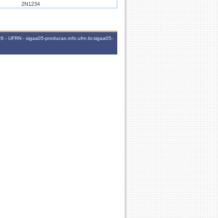
2N1234
2N1234
 - UFRN - sigaa05-producao.info.ufrn.br.sigaa05-
3N1234
2T1234
6N1234
2N1234
24M34
6T12345
5N1234
6N1234