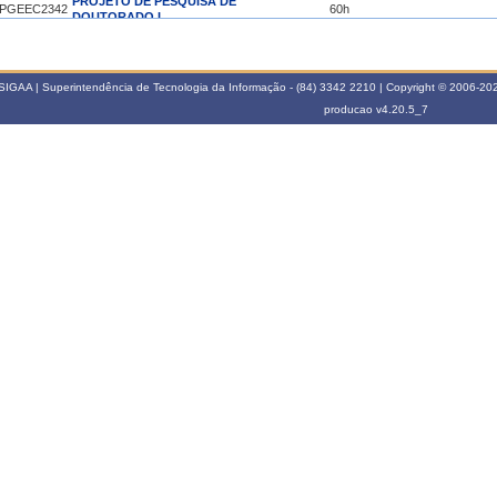
PROJETO DE PESQUISA DE
PGEEC2342
60h
DOUTORADO I
025.1
PROJETO DE PESQUISA DE
PGEEC2342
60h
SIGAA | Superintendência de Tecnologia da Informação - (84) 3342 2210 | Copyright © 2006-2026
DOUTORADO I
producao
v4.20.5_7
PROJETO DE PESQUISA DE
PGEEC2341
60h
MESTRADO
024.2
PGEEC2316
ALGORITMOS DE ENGENHARIA
60h
PROJETO DE PESQUISA DE
PGEEC2341
60h
MESTRADO
024.1
PROJETO DE PESQUISA DE
PGEEC2342
60h
DOUTORADO I
023.2
PGEEC2316
ALGORITMOS DE ENGENHARIA
60h
022.2
EC2007
TOPICOS ESPECIAIS G
60h
021.1
EC3025
PROJETO DE PESQUISA I
60h
EC3026
PROJETO DE PESQUISA II
60h