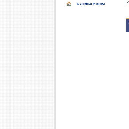
P
Ir ao Menu Principal
2
P
P
2
P
P
2
P
2
P
2
E
2
E
E