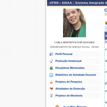
UFRN ›
SIGAA - Sistema Integrado 
C
S
D
2
CARLA MONTEFUSCO DE OLIVEIRA
DEPARTAMENTO DE SERVIÇO SOCIAL - DESSO
P
Perfil Pessoal
Produção Intelectual
M
Disciplinas Ministradas
P
Relatórios de Atividade Docente
Projetos de Pesquisa
2
Atividades de Extensão
P
Projetos de Monitoria
M
Ir ao Menu Principal