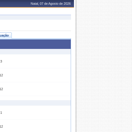
Natal, 07 de Agosto de 2026
uação
3
12
12
1
12