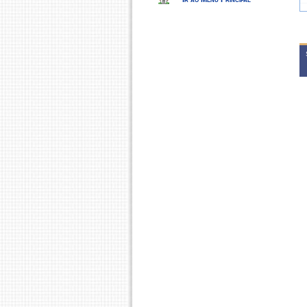
P
2
P
P
P
M
2
P
P