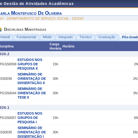
de Gestão de Atividades Acadêmicas
arla Montefusco De Oliveira
SO - DEPARTAMENTO DE SERVIÇO SOCIAL - DESSO
Disciplinas Ministradas
Infantil
Fundamental
Médio
Integrado
Técnico
Graduação
Pós-Grad
Carga
isciplina
Horário
Horária
026.2
ESTUDOS NOS
PGSS0058
GRUPOS DE
15h
2N
PESQUISA II
SEMINÁRIO DE
SS0036
ORIENTAÇÃO DE
30h
2N
DISSERTAÇÃO II
SEMINÁRIO DE
PGSS0044
ORIENTAÇÃO DE
30h
3N
TESE II
026.1
ESTUDOS NOS
PGSS0057
GRUPOS DE
15h
6N
PESQUISA I
SEMINÁRIO DE
SS0035
ORIENTAÇÃO DE
30h
5N
DISSERTAÇÃO I