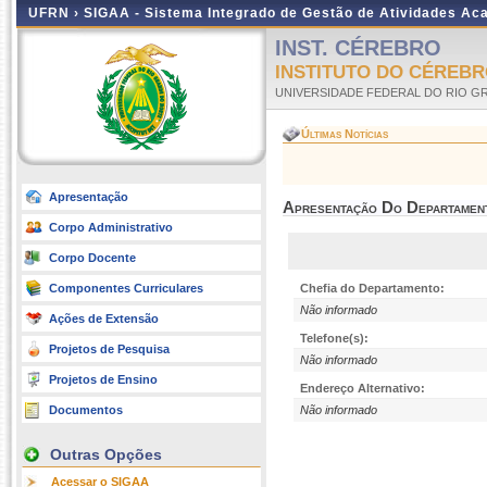
UFRN ›
SIGAA - Sistema Integrado de Gestão de Atividades A
INST. CÉREBRO
INSTITUTO DO CÉREB
UNIVERSIDADE FEDERAL DO RIO G
Últimas Notícias
Apresentação
Apresentação Do Departamen
Corpo Administrativo
Corpo Docente
Componentes Curriculares
Chefia do Departamento:
Não informado
Ações de Extensão
Telefone(s):
Projetos de Pesquisa
Não informado
Projetos de Ensino
Endereço Alternativo:
Documentos
Não informado
Outras Opções
Acessar o SIGAA