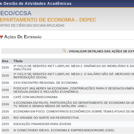
de Gestão de Atividades Acadêmicas
DECO/CCSA
EPARTAMENTO DE ECONOMIA - DEPEC
NTRO DE CIÊNCIAS SOCIAIS APLICADAS
Ações De Extensão
: VISUALIZAR DETALHES DAS AÇÕES DE E
Ano
Título
3º CICLO DE DEBATES INCT LABPLAN  MESA 2: DINÂMICAS DO IMOBILIÁRIO E
2026
ANALÍTICAS
3º CICLO DE DEBATES INCT LABPLAN  MESA 1: O SALÁRIO NÃO DÁ: MERCADO
2026
REPRODUÇÃO SOCIAL
2026
XXXI ENCONTRO REGIONAL DE ECONOMIA
PODCAST: MULHERES NA ECONOMIA  CONTRIBUIÇÕES PARA O DESENVOLVIME
2026
DESIGUALDADES E INCLUSÃO ECONÔMICA.
2026
CAFÉ COM MACROECONOMIA
A ECONOMIA EM PAUTA: PARTICIPAÇÃO DO DEPARTAMENTO DE ECONOMIA DA U
2026
TV, RÁDIO E DEMAIS MÍDIAS DE NATAL/RN - ANO I
2026
ECONOMIA EM FOCO: COMENTÁRIOS ECONÔMICOS SOBRE TEMAS ATUAIS DO B
2025
RIO GRANDE DO NORTE EM PESRSPECTIVA
2025
EDUCAÇÃO FINANCEIRA PARA JOVENS
2025
III CONECTANDO IDEIAS, ECONOMIA E EMPREENDEDORISMO (CIEE)