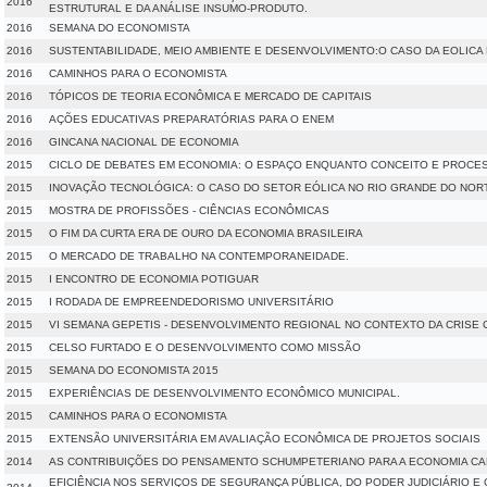
2016
ESTRUTURAL E DA ANÁLISE INSUMO-PRODUTO.
2016
SEMANA DO ECONOMISTA
2016
SUSTENTABILIDADE, MEIO AMBIENTE E DESENVOLVIMENTO:O CASO DA EOLICA
2016
CAMINHOS PARA O ECONOMISTA
2016
TÓPICOS DE TEORIA ECONÔMICA E MERCADO DE CAPITAIS
2016
AÇÕES EDUCATIVAS PREPARATÓRIAS PARA O ENEM
2016
GINCANA NACIONAL DE ECONOMIA
2015
CICLO DE DEBATES EM ECONOMIA: O ESPAÇO ENQUANTO CONCEITO E PROCE
2015
INOVAÇÃO TECNOLÓGICA: O CASO DO SETOR EÓLICA NO RIO GRANDE DO NOR
2015
MOSTRA DE PROFISSÕES - CIÊNCIAS ECONÔMICAS
2015
O FIM DA CURTA ERA DE OURO DA ECONOMIA BRASILEIRA
2015
O MERCADO DE TRABALHO NA CONTEMPORANEIDADE.
2015
I ENCONTRO DE ECONOMIA POTIGUAR
2015
I RODADA DE EMPREENDEDORISMO UNIVERSITÁRIO
2015
VI SEMANA GEPETIS - DESENVOLVIMENTO REGIONAL NO CONTEXTO DA CRIS
2015
CELSO FURTADO E O DESENVOLVIMENTO COMO MISSÃO
2015
SEMANA DO ECONOMISTA 2015
2015
EXPERIÊNCIAS DE DESENVOLVIMENTO ECONÔMICO MUNICIPAL.
2015
CAMINHOS PARA O ECONOMISTA
2015
EXTENSÃO UNIVERSITÁRIA EM AVALIAÇÃO ECONÔMICA DE PROJETOS SOCIAIS
2014
AS CONTRIBUIÇÕES DO PENSAMENTO SCHUMPETERIANO PARA A ECONOMIA CAP
EFICIÊNCIA NOS SERVIÇOS DE SEGURANÇA PÚBLICA, DO PODER JUDICIÁRIO E