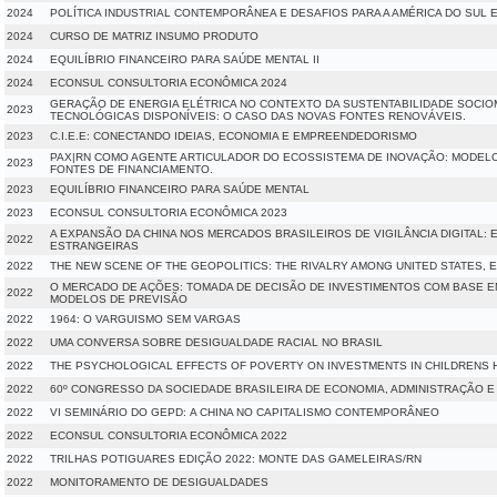
2024
POLÍTICA INDUSTRIAL CONTEMPORÂNEA E DESAFIOS PARA A AMÉRICA DO SUL E
2024
CURSO DE MATRIZ INSUMO PRODUTO
2024
EQUILÍBRIO FINANCEIRO PARA SAÚDE MENTAL II
2024
ECONSUL CONSULTORIA ECONÔMICA 2024
GERAÇÃO DE ENERGIA ELÉTRICA NO CONTEXTO DA SUSTENTABILIDADE SOCIO
2023
TECNOLÓGICAS DISPONÍVEIS: O CASO DAS NOVAS FONTES RENOVÁVEIS.
2023
C.I.E.E: CONECTANDO IDEIAS, ECONOMIA E EMPREENDEDORISMO
PAX|RN COMO AGENTE ARTICULADOR DO ECOSSISTEMA DE INOVAÇÃO: MODELO
2023
FONTES DE FINANCIAMENTO.
2023
EQUILÍBRIO FINANCEIRO PARA SAÚDE MENTAL
2023
ECONSUL CONSULTORIA ECONÔMICA 2023
A EXPANSÃO DA CHINA NOS MERCADOS BRASILEIROS DE VIGILÂNCIA DIGITAL:
2022
ESTRANGEIRAS
2022
THE NEW SCENE OF THE GEOPOLITICS: THE RIVALRY AMONG UNITED STATES, 
O MERCADO DE AÇÕES: TOMADA DE DECISÃO DE INVESTIMENTOS COM BASE E
2022
MODELOS DE PREVISÃO
2022
1964: O VARGUISMO SEM VARGAS
2022
UMA CONVERSA SOBRE DESIGUALDADE RACIAL NO BRASIL
2022
THE PSYCHOLOGICAL EFFECTS OF POVERTY ON INVESTMENTS IN CHILDRENS 
2022
60º CONGRESSO DA SOCIEDADE BRASILEIRA DE ECONOMIA, ADMINISTRAÇÃO E
2022
VI SEMINÁRIO DO GEPD: A CHINA NO CAPITALISMO CONTEMPORÂNEO
2022
ECONSUL CONSULTORIA ECONÔMICA 2022
2022
TRILHAS POTIGUARES EDIÇÃO 2022: MONTE DAS GAMELEIRAS/RN
2022
MONITORAMENTO DE DESIGUALDADES