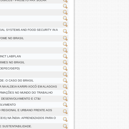
LÓGICOS - PROJETO PAX SOLAR
IAL SYSTEMS AND FOOD SECURITY IN A
FOME NO BRASIL
INCT LABPLAN
RIMES NO BRASIL
/DEPEC/GEPD)
DE: O CASO DO BRASIL
 NA ALDEIA KARIRI-XOCÓ EM ALAGOAS
FORMAÇÕES NO MUNDO DO TRABALHO
, DESENVOLVIMENTO E CT&I
VOLVIMENTO
TO REGIONAL E URBANO FRENTE AOS
IS) NA ÍNDIA: APRENDIZADOS PARA O
E SUSTENTABILIDADE.