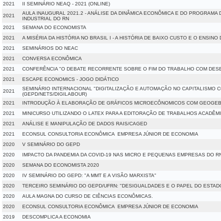
2021
II SEMINÁRIO NEAQ - 2021 (ONLINE)
AULA INAUGURAL 2021.2 - ANÁLISE DA DINÂMICA ECONÔMICA E DO PROGRAMA
2021
INDUSTRIAL DO RN
2021
SEMANA DO ECONOMISTA
2021
A MISÉRIA DA HISTÓRIA NO BRASIL I - A HISTÓRIA DE BAIXO CUSTO E O ENSIN
2021
SEMINÁRIOS DO NEAC
2021
CONVERSA ECONÔMICA
2021
CONFERÊNCIA "O DEBATE RECORRENTE SOBRE O FIM DO TRABALHO COM DE
2021
ESCAPE ECONOMICS - JOGO DIDÁTICO
SEMINÁRIO INTERNACIONAL "DIGITALIZAÇÃO E AUTOMAÇÃO NO CAPITALISMO
2021
(GEPD/NETS/DIGILABOUR)
2021
INTRODUÇÃO À ELABORAÇÃO DE GRÁFICOS MICROECÔNOMICOS COM GEOGE
2021
MINICURSO UTILIZANDO O LATEX PARA A EDITORAÇÃO DE TRABALHOS ACADÊM
2021
ANÁLISE E MANIPULAÇÃO DE DADOS RAIS/CAGED
2021
ECONSUL CONSULTORIA ECONÔMICA  EMPRESA JÚNIOR DE ECONOMIA
2020
V SEMINÁRIO DO GEPD
2020
IMPACTO DA PANDEMIA DA COVID-19 NAS MICRO E PEQUENAS EMPRESAS DO R
2020
SEMANA DO ECONOMISTA 2020
2020
IV SEMINÁRIO DO GEPD: "A MMT E A VISÃO MARXISTA"
2020
TERCEIRO SEMINÁRIO DO GEPD/UFRN: "DESIGUALDADES E O PAPEL DO ESTAD
2020
AULA MAGNA DO CURSO DE CIÊNCIAS ECONÔMICAS.
2020
ECONSUL CONSULTORIA ECONÔMICA  EMPRESA JÚNIOR DE ECONOMIA
2019
DESCOMPLICA A ECONOMIA