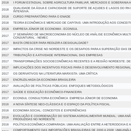
2018
I FORUM ESTADUAL SOBRE AGRICULTURA FAMILIAR, MERCADOS E SOBERANIA A
QUALIDADE DA ÁGUA E CAPACIDADE DE SUPORTE DE AÇUDES E LAGOS DO RN P
2018
INTENSIVA.
2018
CURSO PREPARATÓRIO PARA O ENADE
2018
TEORIA ECONÔMICA E MERCADO DE CAPITAIS: UMA INTRODUÇÃO AOS CONCEIT
2018
EMPRESA JÚNIOR DE ECONOMIA - ECONSUL
1º SEMINÁRIO DE MACROECONOMIA DO NÚCLEO DE ANÁLISE ECONÔMICA MULTI
2017
CONJUNTURAL - NEMEC
2017
BASTA CRESCER PARA REDUZIR A DESIGUALDADE?
2017
IMPACTOS DA CRISE NO NORDESTE E OS DESAFIOS PARA A SUPERAÇÃO DAS 
2017
TRIBUTAÇÃO E A ATIVIDADE INTERNACIONAL DAS EMPRESAS
2017
TRANSFORMAÇÕES SOCIOECONÔMICAS RECENTES E A REGIÃO NORDESTE: DE
2017
IMPLICAÇÕES DOS INCENTIVOS FISCAIS PARA O DESENVOLVIMENTO REGIONAL
2017
OS DERIVATIVOS NA LITERATURA MARXISTA: UMA CRÍTICA
2017
ENCRUZILHADA DA ECONOMIA BRASILEIRA
2017
AVALIAÇÃO DE POLÍTICAS PÚBLICAS: ENFOQUES METODOLÓGICOS
2017
SAÚDE E EDUCAÇÃO ECONÔMICO-FINANCEIRA
2017
ECONSUL CONSULTORIA ECONÔMICA  EMPRESA JÚNIOR DE ECONOMIA
2016
A NOVA SÍNTESE NEO-CLÁSSICA E O ESPAÇO DA POLÍTICA FISCAL.
2016
ECONOMIA SOCIAL: CONCEITOS E EXPERIÊNCIAS
EVOLUÇÃO E COORDENAÇÃO DO SISTEMA AGROALIMENTAR MUNDIAL: UMA ANÁ
2016
PRODUZIDAS NO NORDESTE
2016
POLÍTICA ECONÔMICA COMPARADA: UMA AVALIAÇÃO ENTRE A HETERODOXIA E A
COMPORTAMENTO DAS IMPORTAÇÕES BRASILEIRAS DE 2000 A 2008: UMA ANÁL