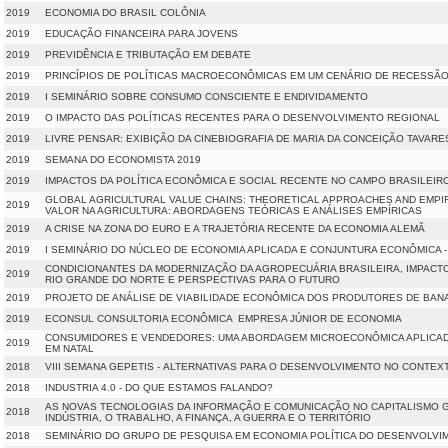
2019
ECONOMIA DO BRASIL COLÔNIA
2019
EDUCAÇÃO FINANCEIRA PARA JOVENS
2019
PREVIDÊNCIA E TRIBUTAÇÃO EM DEBATE
2019
PRINCÍPIOS DE POLÍTICAS MACROECONÔMICAS EM UM CENÁRIO DE RECESSÃ
2019
I SEMINÁRIO SOBRE CONSUMO CONSCIENTE E ENDIVIDAMENTO
2019
O IMPACTO DAS POLÍTICAS RECENTES PARA O DESENVOLVIMENTO REGIONAL
2019
LIVRE PENSAR: EXIBIÇÃO DA CINEBIOGRAFIA DE MARIA DA CONCEIÇÃO TAVARES
2019
SEMANA DO ECONOMISTA 2019
2019
IMPACTOS DA POLÍTICA ECONÔMICA E SOCIAL RECENTE NO CAMPO BRASILEIR
GLOBAL AGRICULTURAL VALUE CHAINS: THEORETICAL APPROACHES AND EMPIR
2019
VALOR NA AGRICULTURA: ABORDAGENS TEÓRICAS E ANÁLISES EMPÍRICAS
2019
A CRISE NA ZONA DO EURO E A TRAJETÓRIA RECENTE DA ECONOMIA ALEMÃ
2019
I SEMINÁRIO DO NÚCLEO DE ECONOMIA APLICADA E CONJUNTURA ECONÔMICA -
CONDICIONANTES DA MODERNIZAÇÃO DA AGROPECUÁRIA BRASILEIRA, IMPACT
2019
RIO GRANDE DO NORTE E PERSPECTIVAS PARA O FUTURO
2019
PROJETO DE ANÁLISE DE VIABILIDADE ECONÔMICA DOS PRODUTORES DE BAN
2019
ECONSUL CONSULTORIA ECONÔMICA  EMPRESA JÚNIOR DE ECONOMIA
CONSUMIDORES E VENDEDORES: UMA ABORDAGEM MICROECONÔMICA APLICAD
2019
EM NATAL
2018
VIII SEMANA GEPETIS - ALTERNATIVAS PARA O DESENVOLVIMENTO NO CONTEXT
2018
INDUSTRIA 4.0 - DO QUE ESTAMOS FALANDO?
AS NOVAS TECNOLOGIAS DA INFORMAÇÃO E COMUNICAÇÃO NO CAPITALISMO G
2018
INDÚSTRIA, O TRABALHO, A FINANÇA, A GUERRA E O TERRITÓRIO
2018
SEMINÁRIO DO GRUPO DE PESQUISA EM ECONOMIA POLÍTICA DO DESENVOLVI