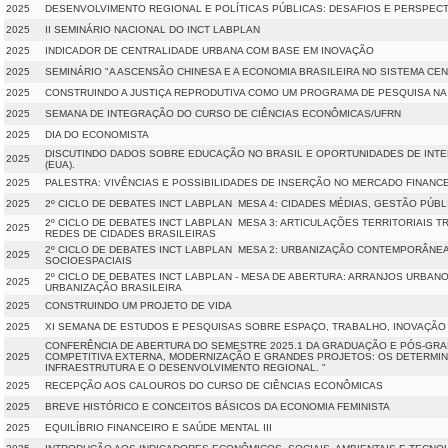
2025
DESENVOLVIMENTO REGIONAL E POLÍTICAS PÚBLICAS: DESAFIOS E PERSPEC
2025
II SEMINÁRIO NACIONAL DO INCT LABPLAN
2025
INDICADOR DE CENTRALIDADE URBANA COM BASE EM INOVAÇÃO
2025
SEMINÁRIO "A ASCENSÃO CHINESA E A ECONOMIA BRASILEIRA NO SISTEMA CEN
2025
CONSTRUINDO A JUSTIÇA REPRODUTIVA COMO UM PROGRAMA DE PESQUISA N
2025
SEMANA DE INTEGRAÇÃO DO CURSO DE CIÊNCIAS ECONÔMICAS/UFRN
2025
DIA DO ECONOMISTA
DISCUTINDO DADOS SOBRE EDUCAÇÃO NO BRASIL E OPORTUNIDADES DE INT
2025
(EUA).
2025
PALESTRA: VIVÊNCIAS E POSSIBILIDADES DE INSERÇÃO NO MERCADO FINANC
2025
2º CICLO DE DEBATES INCT LABPLAN  MESA 4: CIDADES MÉDIAS, GESTÃO P
2º CICLO DE DEBATES INCT LABPLAN  MESA 3: ARTICULAÇÕES TERRITORIAIS
2025
REDES DE CIDADES BRASILEIRAS
2º CICLO DE DEBATES INCT LABPLAN  MESA 2: URBANIZAÇÃO CONTEMPORÂN
2025
SOCIOESPACIAIS
2º CICLO DE DEBATES INCT LABPLAN - MESA DE ABERTURA: ARRANJOS URBAN
2025
URBANIZAÇÃO BRASILEIRA
2025
CONSTRUINDO UM PROJETO DE VIDA
2025
XI SEMANA DE ESTUDOS E PESQUISAS SOBRE ESPAÇO, TRABALHO, INOVAÇÃO 
CONFERÊNCIA DE ABERTURA DO SEMESTRE 2025.1 DA GRADUAÇÃO E PÓS-GR
2025
COMPETITIVA EXTERNA, MODERNIZAÇÃO E GRANDES PROJETOS: OS DETERMI
INFRAESTRUTURA E O DESENVOLVIMENTO REGIONAL. "
2025
RECEPÇÃO AOS CALOUROS DO CURSO DE CIÊNCIAS ECONÔMICAS
2025
BREVE HISTÓRICO E CONCEITOS BÁSICOS DA ECONOMIA FEMINISTA
2025
EQUILÍBRIO FINANCEIRO E SAÚDE MENTAL III