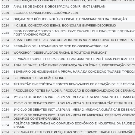
2025
INTRODUÇÃO AOS INDICADORES ECONÔMICOS, SOCIAIS, AMBIENTAIS E TECNO
2025
ANÁLISE DE DADOS E GEOESPACIAL COM R - INCT LABPLAN
2025
ECONSUL CONSULTORIA ECONÔMICA 2025
2024
ORÇAMENTO PÚBLICO, POLÍTICA FISCAL E FINANCIAMENTO DA EDUCAÇÃO
2024
II C.I.E.E: CONECTANDO IDEIAS, ECONOMIA E EMPREENDEDORISMO
FROM ECONOMIC SHOCKS TO INCLUSIVE GROWTH: BUILDING RESILIENT FINANC
2024
POST-PANDEMIC WORLD
2024
ABASTECIMENTO E ACESSO AOS ALIMENTOS NA PERSPECTIVA DO COMBATE À 
2024
SEMINÁRIO DE LANÇAMENTO DO SITE DO OBSERVATÓRIO ISM
2024
WORKSHOP "DESIGUALDADE RACIAL E POLÍTICAS PÚBLICAS"
2024
SEMINÁRIO SOBRE FEDERALISMO, PLANEJAMENTO E POLÍTICAS PÚBLICAS DO 
2024
ANÁLISE DA RELAÇÃO ENTRE CONFIANÇA NA POLÍCIA E SUBNOTIFICAÇÃO DE C
2024
SEMINÁRIO DE HOMENAGEM À PROFA. MARIA DA CONCEIÇÃO TAVARES (PPECO
2024
I SEMINÁRIO DE IMERSÃO DO INCT
2024
TRANSIÇÃO ENERGÉTICA E FONTES RENOVÁVEIS DE GERAÇÃO DE ELETRICIDA
2024
PRODUZINDO POTES NA ALDEIA: PRODUÇÃO E COMERCIALIZAÇÃO DE CERÂMICA
2024
1º CICLO DE DEBATES INCT LABPLAN - MESA 4: DESENVOLVIMENTO E TRANS
2024
1º CICLO DE DEBATES INCT LABPLAN - MESA 3: TRANSFORMAÇÃO ESTRUTURAL
2024
1º CICLO DE DEBATES INCT LABPLAN - MESA 2: MUDANÇA CLIMÁTICA E DESEN
1º CICLO DE DEBATES INCT LABPLAN - MESA DE ABERTURA: DESENVOLVIMEN
2024
DESAFIOS CONTEMPORÂNEOS
POLÍTICAS ORIENTADAS AO COMPLEXO ECONÔMICO E INDUSTRIAL DA SAÚDE (CE
2024
BRASIL
2024
X SEMANA DE ESTUDOS E PESQUISAS SOBRE ESPAÇO, TRABALHO, INOVAÇÃO 