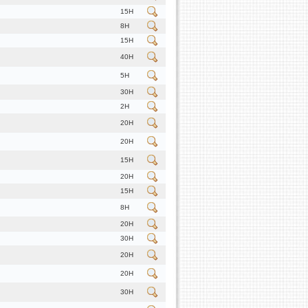
15H
8H
15H
40H
5H
30H
2H
20H
20H
15H
20H
15H
8H
20H
30H
20H
20H
30H