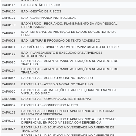
CAP0117
EAD - GESTÃO DE RISCOS
CAP0105
EAD - GESTÃO DE RISCOS
CAP0127
EAD - GOVERNANÇA INSTITUCIONAL
EAD/HÍBRIDO - RECRIANDO: PLANEJAMENTO DA VIDA PESSOAL
CAP0133
E PROFISSIONAL
EAD - LEI GERAL DE PROTEÇÃO DE DADOS NO CONTEXTO DA
CAP0094
UFRN
CAP0023
EAD - LEITURA E PRODUÇÃO DE TEXTO ACADEMICO
CAP0091
EAD/MÊS DO SERVIDOR - AROMOTERAPIA: UM JEITO DE CUIDAR
EAD - PLANEJAMENTO E EXECUÇÃO DAS ATIVIDADES
CAP0122
INSTITUCIONAIS
EAD/TRILHAS - ADMINISTRANDO AS EMOÇÕES NO AMBIENTE DE
CAP0080
TRABALHO
EAD/TRILHAS - ADMINISTRANDO AS EMOÇÕES NO AMBIENTE DE
CAP0104
TRABALHO
CAP0066
EAD/TRILHAS - ASSEDIO MORAL NO TRABALHO
CAP0061
EAD/TRILHAS - ASSEDIO MORAL NO TRABALHO
EAD/TRILHAS - ATUALIZAÇÕES E APERFEIÇOAMENTO NA MESA
CAP0096
VIRTUAL DO SIPAC
CAO0086
EAD/TRILHAS - COMUNICAÇÃO INSTITUCIONAL
CAP0057
EAD/TRILHAS - CONHECENDO A UFRN
EAD/TRILHAS - CONHECENDO E APRENDENDO A LIDAR COM A
CAP0121
PESSOA COM DEFICIÊNCIA
EAD/TRILHAS - CONHECENDO E APRENDENDO A LIDAR COM AS
CAP0123
DIFERENÇAS: EM FOCO A PESSOA COM DEFICIÊNCIA.
EAD/TRILHAS - DISCUTINDO A DIVERSIDADE NO AMBIENTE DE
CAP0075
TRABALHO
EAD/TRILHAS - DISCUTINDO A DIVERSIDADE NO AMBIENTE DE