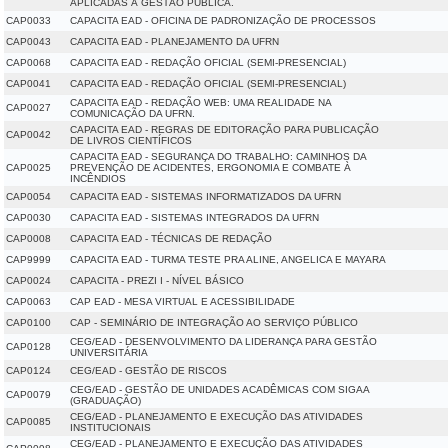
APLICADAS À GESTÃO PÚBLICA.
CAP0033
CAPACITA EAD - OFICINA DE PADRONIZAÇÃO DE PROCESSOS
CAP0043
CAPACITA EAD - PLANEJAMENTO DA UFRN
CAP0068
CAPACITA EAD - REDAÇÃO OFICIAL (SEMI-PRESENCIAL)
CAP0041
CAPACITA EAD - REDAÇÃO OFICIAL (SEMI-PRESENCIAL)
CAPACITA EAD - REDAÇÃO WEB: UMA REALIDADE NA
CAP0027
COMUNICAÇÃO DA UFRN.
CAPACITA EAD - REGRAS DE EDITORAÇÃO PARA PUBLICAÇÃO
CAP0042
DE LIVROS CIENTÍFICOS
CAPACITA EAD - SEGURANÇA DO TRABALHO: CAMINHOS DA
CAP0025
PREVENÇÃO DE ACIDENTES, ERGONOMIA E COMBATE À
INCÊNDIOS
CAP0054
CAPACITA EAD - SISTEMAS INFORMATIZADOS DA UFRN
CAP0030
CAPACITA EAD - SISTEMAS INTEGRADOS DA UFRN
CAP0008
CAPACITA EAD - TÉCNICAS DE REDAÇÃO
CAP9999
CAPACITA EAD - TURMA TESTE PRA ALINE, ANGELICA E MAYARA
CAP0024
CAPACITA - PREZI I - NÍVEL BÁSICO
CAP0063
CAP EAD - MESA VIRTUAL E ACESSIBILIDADE
CAP0100
CAP - SEMINÁRIO DE INTEGRAÇÃO AO SERVIÇO PÚBLICO
CEG/EAD - DESENVOLVIMENTO DA LIDERANÇA PARA GESTÃO
CAP0128
UNIVERSITÁRIA
CAP0124
CEG/EAD - GESTÃO DE RISCOS
CEG/EAD - GESTÃO DE UNIDADES ACADÊMICAS COM SIGAA
CAP0079
(GRADUAÇÃO)
CEG/EAD - PLANEJAMENTO E EXECUÇÃO DAS ATIVIDADES
CAP0085
INSTITUCIONAIS
CEG/EAD - PLANEJAMENTO E EXECUÇÃO DAS ATIVIDADES