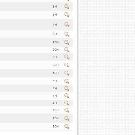
8H
8H
4H
3H
16H
20H
8H
30H
40H
4H
4H
4H
4H
40H
16H
10H