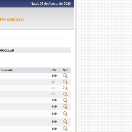
Natal, 06 de Agosto de 2026
 PESSOAS
RRICULAR
Atividade
CH
Ver
30H
8H
8H
8H
30H
20H
20H
30H
30H