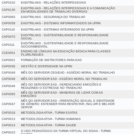
CAP0102
EAD/TRILHAS - RELAÇÕES INTERPESSOAIS
EAD/TRILHAS - RELAÇÕES INTERPESSOAIS E A COMUNICAÇÃO
CAP0130
EM MODALIDADES DE TRABALHO DIVERSAS
CAP0083
EAD/TRILHAS - SEGURANÇA DO TRABALHO
CAP0058
EAD/TRILHAS - SISTEMAS INFORMATIZADOS DA UFRN
CAP0116
EAD/TRILHAS - SISTEMAS INTEGRADOS DA UFRN
EAD/TRILHAS - SUSTENTABILIDADE E RESPONSABILIDADE
CAP0070
SOCIAL
EAD/TRILHAS - SUSTENTABILIDADE E RESPONSABILIDADE
CAP0111
SOCIOAMBIENTAL
ENSINO DE LÍNGUAS NA EDUCAÇÃO BÁSICA PARA CLASSES
CCE0001
PLURILÍNGUES
CAP0001
FORMAÇÃO DE INSTRUTORES PARA EAD
CAP0036
GESTÃO E DIVERSIDADE NA UFRN
CAP0049
MÊS DO SERVIDOR CEG/EAD - ASSÉDIO MORAL NO TRABALHO
CAP0048
MÊS DO SERVIDOR EAD - ASSÉDIO MORAL NO TRABALHO
MÊS DO SERVIDOR EAD - GERENCIANDO EMOÇÕES E
CAP0046
REDUZINDO O ESTRESSE NO TRABALHO
MÊS DO SERVIDOR EAD - MANEIRAS DE LIDAR COM AS
CAP0065
EMOÇÕES
MÊS DO SERVIDOR EAD - ORIENTAÇÃO SEXUAL E IDENTIDADE
CAP0047
DE GÊNERO: ENTENDER PARA RESPEITAR, INCLUIR E MELHOR
SERVIR
CAP0018
METODOLOGIA ATIVA - TURMA EXATAS
CAP0013
METODOLOGIA ATIVA - TURMA HUMANAS
CAP0014
METODOLOGIA ATIVA - TURMA SAUDE
O USO PEDAGÓGICO DA TURMA VIRTUAL DO SIGAA - TURMA
CAP0015