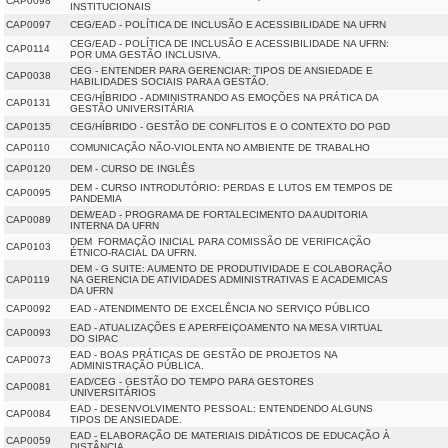
CAP0098
INSTITUCIONAIS
CAP0097
CEG/EAD - POLÍTICA DE INCLUSÃO E ACESSIBILIDADE NA UFRN
CEG/EAD - POLÍTICA DE INCLUSÃO E ACESSIBILIDADE NA UFRN:
CAP0114
POR UMA GESTÃO INCLUSIVA.
CEG - ENTENDER PARA GERENCIAR: TIPOS DE ANSIEDADE E
CAP0038
HABILIDADES SOCIAIS PARA A GESTÃO.
CEG/HÍBRIDO - ADMINISTRANDO AS EMOÇÕES NA PRÁTICA DA
CAP0131
GESTÃO UNIVERSITÁRIA
CAP0135
CEG/HÍBRIDO - GESTÃO DE CONFLITOS E O CONTEXTO DO PGD
CAP0110
COMUNICAÇÃO NÃO-VIOLENTA NO AMBIENTE DE TRABALHO
CAP0120
DEM - CURSO DE INGLÊS
DEM - CURSO INTRODUTÓRIO: PERDAS E LUTOS EM TEMPOS DE
CAP0095
PANDEMIA
DEM/EAD - PROGRAMA DE FORTALECIMENTO DA AUDITORIA
CAP0089
INTERNA DA UFRN
DEM  FORMAÇÃO INICIAL PARA COMISSÃO DE VERIFICAÇÃO
CAP0103
ÉTNICO-RACIAL DA UFRN.
DEM - G SUITE: AUMENTO DE PRODUTIVIDADE E COLABORAÇÃO
CAP0119
NA GERENCIA DE ATIVIDADES ADMINISTRATIVAS E ACADEMICAS
DA UFRN
CAP0092
EAD - ATENDIMENTO DE EXCELÊNCIA NO SERVIÇO PÚBLICO
EAD - ATUALIZAÇÕES E APERFEIÇOAMENTO NA MESA VIRTUAL
CAP0093
DO SIPAC
EAD - BOAS PRÁTICAS DE GESTÃO DE PROJETOS NA
CAP0073
ADMINISTRAÇÃO PÚBLICA.
EAD/CEG - GESTÃO DO TEMPO PARA GESTORES
CAP0081
UNIVERSITÁRIOS
EAD - DESENVOLVIMENTO PESSOAL: ENTENDENDO ALGUNS
CAP0084
TIPOS DE ANSIEDADE.
EAD - ELABORAÇÃO DE MATERIAIS DIDÁTICOS DE EDUCAÇÃO À
CAP0059
DISTÂNCIA