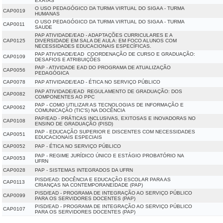
EXATAS
O USO PEDAGÓGICO DA TURMA VIRTUAL DO SIGAA - TURMA
CAP0019
HUMANAS
O USO PEDAGÓGICO DA TURMA VIRTUAL DO SIGAA - TURMA
CAP0011
SAUDE
PAP ATIVIDADE/EAD - ADAPTAÇÕES CURRICULARES E A
CAP0125
DIVERSIDADE EM SALA DE AULA: EM FOCO ALUNOS COM
NECESSIDADES EDUCACIONAIS ESPECÍFICAS.
PAP ATIVIDADE/EAD  COORDENAÇÃO DE CURSO E GRADUAÇÃO:
CAP0109
DESAFIOS E ATRIBUIÇÕES
PAP - ATIVIDADE EAD DO PROGRAMA DE ATUALIZAÇÃO
CAP0056
PEDAGÓGICA
CAP0078
PAP ATIVIDADE/EAD - ÉTICA NO SERVIÇO PÚBLICO
PAP ATIVIDADE/EAD  REGULAMENTO DE GRADUAÇÃO: DOS
CAP0082
COMPONENTES AO PPC
PAP - COMO UTILIZAR AS TECNOLOGIAS DE INFORMAÇÃO E
CAP0062
COMUNICAÇÃO (TIC'S) NA DOCÊNCIA
PAP/EAD - PRÁTICAS INCLUSIVAS, EXITOSAS E INOVADORAS NO
CAP0108
ENSINO DE GRADUAÇÃO (PISD)
PAP - EDUCAÇÃO SUPERIOR E DISCENTES COM NECESSIDADES
CAP0051
EDUCACIONAIS ESPECIAIS
CAP0052
PAP - ÉTICA NO SERVIÇO PÚBLICO
PAP - REGIME JURÍDICO ÚNICO E ESTÁGIO PROBATÓRIO NA
CAP0053
UFRN
CAP0028
PAP - SISTEMAS INTEGRADOS DA UFRN
PISD/EAD: DOCÊNCIA E EDUCAÇÃO ESCOLAR PARA AS
CAP0113
CRIANÇAS NA CONTEMPORANEIDADE (PAP)
PISD/EAD - PROGRAMA DE INTEGRAÇÃO AO SERVIÇO PÚBLICO
CAP0099
PARA OS SERVIDORES DOCENTES (PAP)
PISD/EAD - PROGRAMA DE INTEGRAÇÃO AO SERVIÇO PÚBLICO
CAP0107
PARA OS SERVIDORES DOCENTES (PAP)