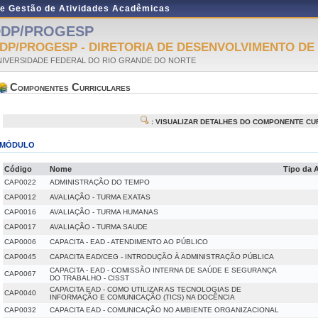
de Gestão de Atividades Acadêmicas
DDP/PROGESP
DP/PROGESP - DIRETORIA DE DESENVOLVIMENTO DE
NIVERSIDADE FEDERAL DO RIO GRANDE DO NORTE
Componentes Curriculares
: VISUALIZAR DETALHES DO COMPONENTE CU
MÓDULO
Código
Nome
Tipo da 
CAP0022
ADMINISTRAÇÃO DO TEMPO
CAP0012
AVALIAÇÃO - TURMA EXATAS
CAP0016
AVALIAÇÃO - TURMA HUMANAS
CAP0017
AVALIAÇÃO - TURMA SAUDE
CAP0006
CAPACITA - EAD - ATENDIMENTO AO PÚBLICO
CAP0045
CAPACITA EAD/CEG - INTRODUÇÃO À ADMINISTRAÇÃO PÚBLICA
CAPACITA - EAD - COMISSÃO INTERNA DE SAÚDE E SEGURANÇA
CAP0067
DO TRABALHO - CISST
CAPACITA EAD - COMO UTILIZAR AS TECNOLOGIAS DE
CAP0040
INFORMAÇÃO E COMUNICAÇÃO (TICS) NA DOCÊNCIA
CAP0032
CAPACITA EAD - COMUNICAÇÃO NO AMBIENTE ORGANIZACIONAL