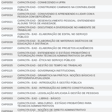
CAP0050
CAPACITA EAD - CONHECENDO A UFRN
CAPACITA EAD - CONSTRUINDO CAMINHOS NA CONTABILIDADE
CAP0020
PÚBLICA
CAPACITA EAD - CONVIVENDO E APRENDENDO A LIDAR COM A
CAP0034
PESSOA COM DEFICIÊNCIA
CAPACITA EAD - DESENVOLVIMENTO PESSOAL: ENTENDENDO
CAP0021
ALGUNS TIPOS DE ANSIEDADE.
CAPACITA EAD - DISCUTINDO A DIVERSIDADE NO AMBIENTE DE
CAP0010
TRABALHO
CAPACITA - EAD - ELABORAÇÃO DE EDITAL NO SERVIÇO
CAP0026
PÚBLICO
CAPACITA EAD - ELABORAÇÃO DE MATERIAIS DIDÁTICOS DE
CAP0039
EDUCAÇÃO À DISTÂNCIA
CAP0007
CAPACITA - EAD - ELABORAÇÃO DE PROJETOS ACADÊMICOS
CAPACITA EAD - ENTENDENDO O ESTÁGIO PROBATÓRIO E
CAP0031
TUTORIZAÇÃO PARA TÉCNICOS ADMINISTRATIVOS DA UFRN
CAP0009
CAPACITA - EAD - ÉTICA NO SERVIÇO PÚBLICO
CAP0035
CAPACITA EAD - GESTÃO DO TEMPO NO TRABALHO
CAP0115
CAPACITA EAD - GOVERNANÇA INSTITUCIONAL
CAPACITA EAD - GRAMÁTICA NA PRÁTICA: NOÇÕES BÁSICAS E
CAP0037
ORTOGRAFIA ATUALIZADA
CAP0004
CAPACITA - EAD - INTRODUÇÃO À GESTÃO PÚBLICA
CAP0005
CAPACITA - EAD - INTRODUÇÃO AO DIREITO CONSTITUCIONAL
CAP0002
CAPACITA EAD - LEGISLAÇÃO APLICADA À GESTÃO DE PESSOAS
CAP0003
CAPACITA - EAD - LIBRAS - BÁSICO
CAPACITA EAD - MINI-CURSO - ESTÁGIO PROBATÓRIO PARA
CAP0029
TÉCNICOS ADMINISTRATIVOS
CAPACITA EAD - NOÇÕES DE DIREITO ADMINISTRATIVO
CAP0044