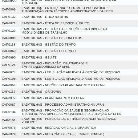
CAP0055
TRABALHO.
EAD/TRILHAS - ENTENDENDO O ESTÁGIO PROBATÓRIO E
CAP0069
TUTORIZAÇÃO PARA TÉCNICOS ADMINISTRATIVOS DA UFRN
CAP0132
EAD/TRILHAS - ÉTICA NA UFRN
CAP0071
EAD/TRILHAS - ÉTICA NO SERVIÇO PÚBLICO
EAD/TRILHAS - GESTÃO DAS EMOÇÕES NAS DIVERSAS
CAP0129
MODALIDADES DE TRABALHO
CAP0088
EAD/TRILHAS - GESTÃO DE CONFLITOS
CAP0118
EAD/TRILHAS - GESTÃO DO TEMPO
CAP0060
EAD/TRILHAS - GESTÃO DO TEMPO
CAP0090
EAD/TRILHAS - GSUITE
EAD/TRILHAS - INOVAÇÃO, CRIATIVIDADE E
CAP0126
EMPREENDEDORISMO NA UFRN
CAP0074
EAD/TRILHAS - LEGISLAÇÃO APLICADA À GESTÃO DE PESSOAS
CAP0106
EAD/TRILHAS - LEGISLAÇÃO APLICADA À GESTÃO DE PESSOAS
CAP0064
EAD/TRILHAS - NOÇÕES DO PLANEJAMENTO DA UFRN
CAP0112
EAD/TRILHAS - ORATÓRIA
CAP0077
EAD/TRILHAS - PLANEJAMENTO DA UFRN
CAP0087
EAD/TRILHAS - PROCESSO ADMINISTRATIVO NA UFRN
EAD/TRILHAS - PROMOÇÃO DA SAÚDE E SEGURANÇA NO
CAP0134
TRABALHO NAS DIVERSAS MODALIDADES DE ATUAÇÃO NA UFRN
EAD/TRILHAS - PUBLICIDADE E TRANSPARÊNCIA NO SERVIÇO
CAP0101
PÚBLICO
CAP0076
EAD/TRILHAS - REDAÇÃO OFICIAL E GRAMÁTICA
CAP0072
EAD/TRILHAS - REDAÇÃO OFICIAL (SEMIPRESENCIAL)