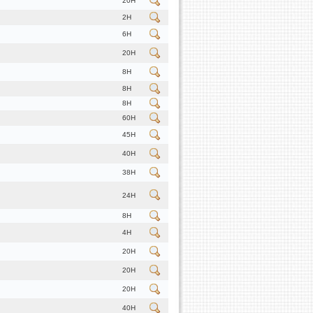
20H
2H
6H
20H
8H
8H
8H
60H
45H
40H
38H
24H
8H
4H
20H
20H
20H
40H