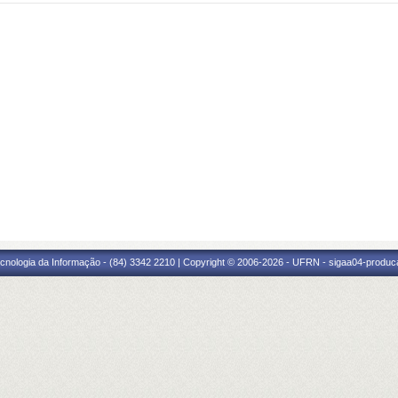
cnologia da Informação - (84) 3342 2210 | Copyright © 2006-2026 - UFRN - sigaa04-produca