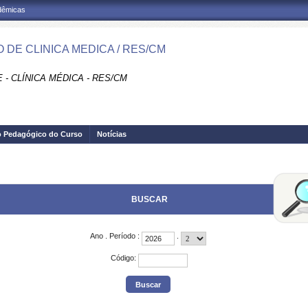
adêmicas
 DE CLINICA MEDICA / RES/CM
- CLÍNICA MÉDICA - RES/CM
o Pedagógico do Curso
Notícias
BUSCAR
Ano
.
Período
:
.
Código
: