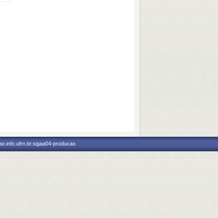
o.info.ufrn.br.sigaa04-producao