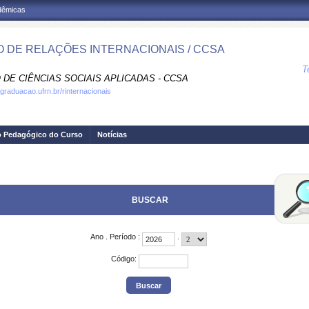
adêmicas
 DE RELAÇÕES INTERNACIONAIS / CCSA
T
 DE CIÊNCIAS SOCIAIS APLICADAS - CCSA
.graduacao.ufrn.br/rinternacionais
o Pedagógico do Curso
Notícias
BUSCAR
Ano
.
Período
:
.
Código
: