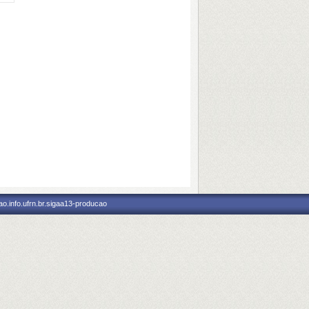
o.info.ufrn.br.sigaa13-producao