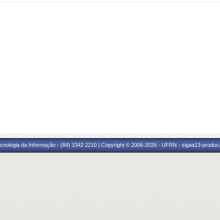
cnologia da Informação - (84) 3342 2210 | Copyright © 2006-2026 - UFRN - sigaa13-produca