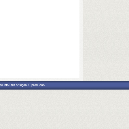
o.info.ufrn.br.sigaa05-producao