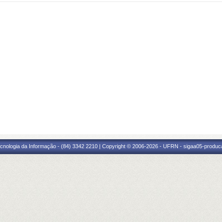
cnologia da Informação - (84) 3342 2210 | Copyright © 2006-2026 - UFRN - sigaa05-produca