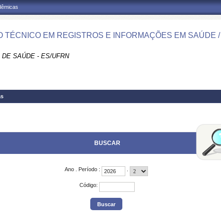
adêmicas
 TÉCNICO EM REGISTROS E INFORMAÇÕES EM SAÚDE /
 DE SAÚDE - ES/UFRN
as
BUSCAR
Ano
.
Período
:
.
Código
: