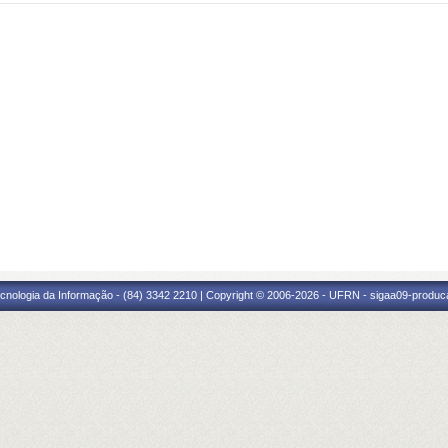
cnologia da Informação - (84) 3342 2210 | Copyright © 2006-2026 - UFRN - sigaa09-produca