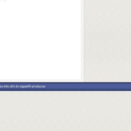
o.info.ufrn.br.sigaa09-producao