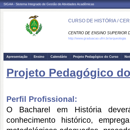
SIGAA - Sistema Integrado de Gestão de Atividades Acadêmicas
CURSO DE HISTÓRIA / CE
CENTRO DE ENSINO SUPERIOR D
http://www.graduacao.ufrn.br/arqueologia
Apresentação
Ensino
Calendário
Projeto Pedagógico do Curso
Not
Projeto Pedagógico d
Perfil Profissional:
O Bacharel em História deve
conhecimento histórico, empreg