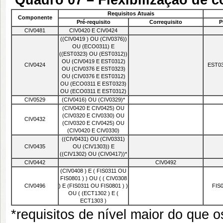
Quadro 07 – Flexibilização de 
Requisitos Atuais
Componente
Pré-requisito
Correquisito
P
CIV0481
CIV0420 E CIV0424
((
CIV0419
) OU (
CIV0376
))
OU (
ECO0311
) E
((
EST0323
) OU (
EST0312
))
OU (
CIV0419
E
EST0312
)
CIV0424
EST0
OU (
CIV0376
E
EST0323
)
OU (
CIV0376
E
EST0312
)
OU (
ECO0311
E
EST0323
)
OU (
ECO0311
E
EST0312
)
CIV0529
(
CIV0416
) OU (
CIV0329
)*
(
CIV0420
E
CIV0425
) OU
(
CIV0320
E
CIV0330
) OU
CIV0432
(
CIV0320
E
CIV0425
) OU
(
CIV0420
E
CIV0330
)
((
CIV0431
) OU (C
IV0331
)
CIV0435
OU (
CIV1303
)) E
((
CIV1302
) OU (
CIV0417
))*
CIV0442
CIV0492
(
CIV0408
) E (
FIS0311
OU
FIS0801
) ) OU ( (
CIV0308
CIV0496
) E (
FIS0311
OU
FIS0801
) )
FIS
OU ( (
ECT1302
) E (
ECT1303
)
*requisitos de nível maior do que 