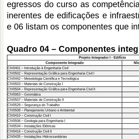
egressos do curso as competências
inerentes de edificações e infraes
e 06 listam os componentes que in
Quadro 04 – Componentes integr
Projeto Integrador I - Edifício
Componente Integrado
Nív
CIV0401 – Introdução à Engenharia Civil
CIV0502 – Representação Gráfica para Engenharia Civil I
CIV0442 – Metodologia Científica e Tecnológica
CIV0503 – Materiais de Construção I
CIV0504 – Representação Gráfica para Engenharia Civil II
CIV0063 – Geomática
CIV0507 – Materiais de Construção II
CIV0529 – Segurança do Trabalho
CIV0508 – Planejamento Urbano e Ambiental
CIV0410 – Construção Civil I
CIV0506 – Geologia para Engenharia I
CIV0534 – Instalações Elétricas
CIV0416 – Construção Civil II
CIV0435 – Instalações Hidrossanitárias