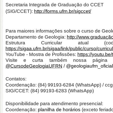
Secretaria Integrada de Graduação do CCET
(SIG/CCET):
http://forms.ufrn.br/sigccet/
Para maiores informações sobre o curso de Geolo
Departamento de Geologia:
http://www.graduação
Estrutura Curricular atual
https://sigaa.ufrn.br/sigaa/link/public/curso/curri
YouTube - Mostra de Profissões:
https://youtu.b
Visite e curta também nossa página 
@CursodeGeologiaUFRN
/
@
geologiaufrn_oficial
Contatos:
Coordenação: (84) 99193-6284 (WhatsApp) /
ccg
SIG/CCET: (84) 99193-6283 (WhatsApp)
Disponibilidade para atendimento presencial:
Coordenação:
planilha de horários
(exceto feriad