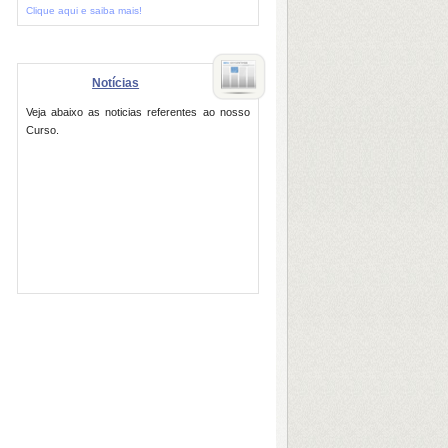
Clique aqui e saiba mais!
Notícias
Veja abaixo as noticias referentes ao nosso
Curso.