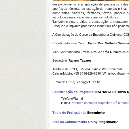
desenvolvimento e à aplicação de processos indust
aperfeiçoa técnicas de extração de matérias-primas
como tintas, plásticos, fármacos, têxteis, papel e
tecnologias mais eficientes e menos poluidoras.
Também projeta e dirige a construção, a montagem e 
Pesquisa e implanta processos industriais não poluen
A Coordenação do Curso de Engenharia Química (CCEQ)
Coordenadora de Curso:
Profa. Dra. Nathalia Saraiv
Vice-Coordenadora:
Profa. Dra. Andréa Oliveira Nu
Secretário:
Raiano Tavares
Telefone da CCEQ: +55 84
3342-2389, Ramal 501
Celular/Mobile: +55 84 99229-6596 (WhasApp disponív
E-mail da CCEQ:
cceq@ct.ufrn.br
Coordenação do Programa:
NATHALIA SARAIVA 
Telefone/Ramal:
E-mail:
Nenhum conteúdo disponível até o mome
Título do Profissional:
Engenheiro
Área de Conhecimento CNPQ:
Engenharias