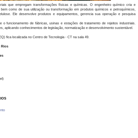
riais que empregam transformações físicas e químicas. O engenheiro químico cria e
, bem como de sua utilização ou transformação em produtos químicos e petroquímicos,
 celulose. Ele desenvolve produtos e equipamentos, gerencia sua operação e pesquisa
o funcionamento de fábricas, usinas e estações de tratamento de rejeitos industriais.
tes, aplicando conhecimentos de legislação, normatização e desenvolvimento sustentável.
 fica localizada no Centro de Tecnologia - CT na sala 49.
a Rios
nes
el)
RIOS
nto