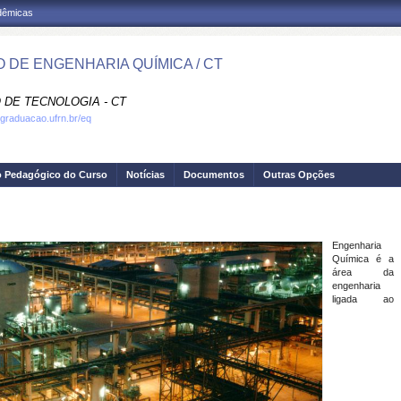
adêmicas
 DE ENGENHARIA QUÍMICA / CT
 DE TECNOLOGIA - CT
.graduacao.ufrn.br/eq
o Pedagógico do Curso
Notícias
Documentos
Outras Opções
Engenharia
Química é a
área da
engenharia
ligada ao