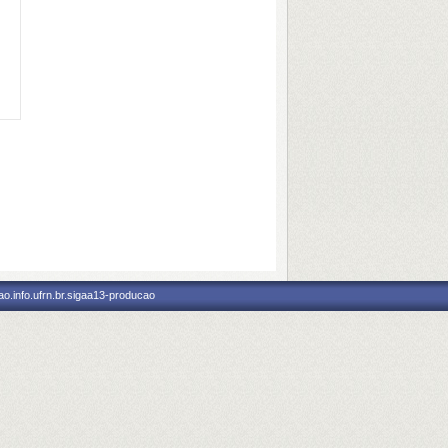
o.info.ufrn.br.sigaa13-producao