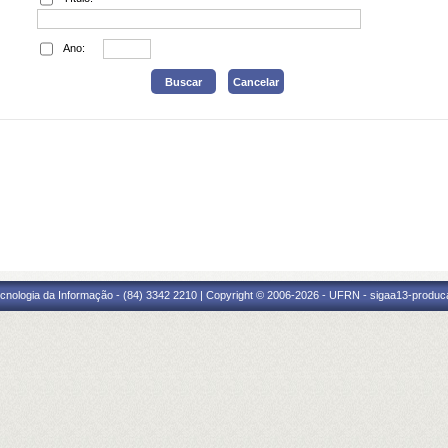
Ano:
cnologia da Informação - (84) 3342 2210 | Copyright © 2006-2026 - UFRN - sigaa13-produca