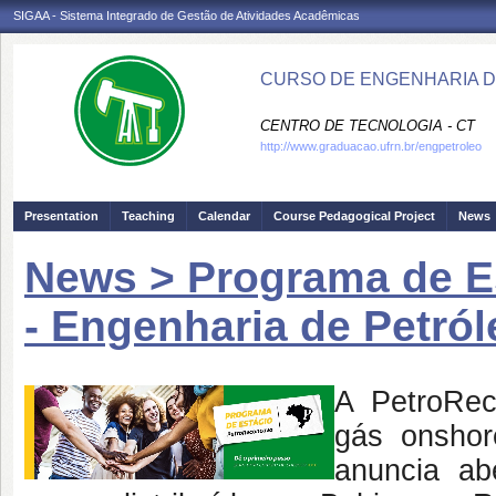
SIGAA - Sistema Integrado de Gestão de Atividades Acadêmicas
CURSO DE ENGENHARIA D
CENTRO DE TECNOLOGIA - CT
http://www.graduacao.ufrn.br/engpetroleo
Presentation
Teaching
Calendar
Course Pedagogical Project
News
News > Programa de E
- Engenharia de Petról
A PetroRec
gás onshor
anuncia ab