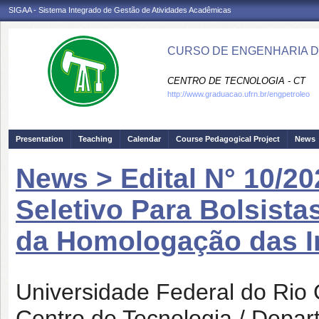
SIGAA - Sistema Integrado de Gestão de Atividades Acadêmicas
CURSO DE ENGENHARIA D
CENTRO DE TECNOLOGIA - CT
http://www.graduacao.ufrn.br/engpetroleo
Presentation
Teaching
Calendar
Course Pedagogical Project
News
News > Edital N° 10/2
Seletivo Para Bolsist
da Homologação das I
Universidade Federal do Rio
Centro de Tecnologia / Depa