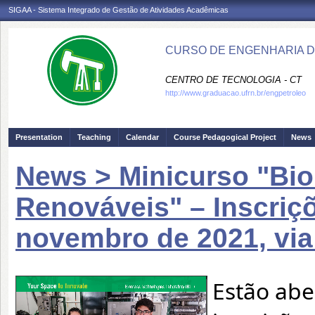
SIGAA - Sistema Integrado de Gestão de Atividades Acadêmicas
CURSO DE ENGENHARIA D
CENTRO DE TECNOLOGIA - CT
http://www.graduacao.ufrn.br/engpetroleo
Presentation
Teaching
Calendar
Course Pedagogical Project
News
News > Minicurso "Bi
Renováveis" – Inscriçõ
novembro de 2021, via
Estão abe