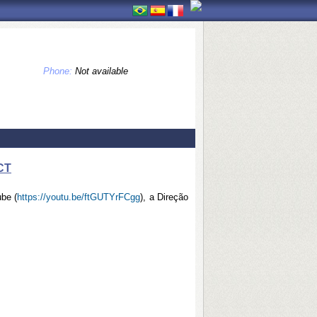
Phone:
Not available
CT
be (
https://youtu.be/ftGUTYrFCgg
), a Direção