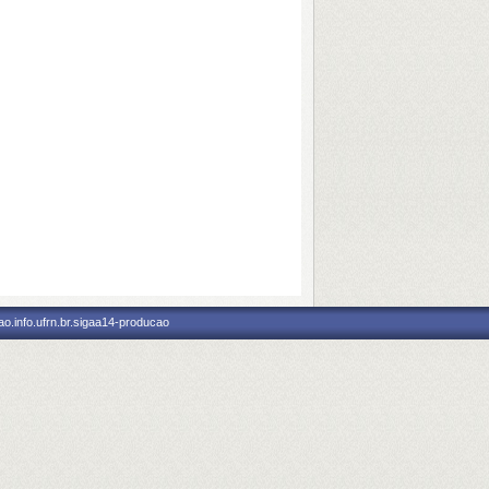
o.info.ufrn.br.sigaa14-producao