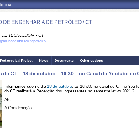
adêmicas
 DE ENGENHARIA DE PETRÓLEO / CT
 DE TECNOLOGIA - CT
.graduacao.ufrn.br/engpetroleo
Pedagogical Project
News
Documents
Other options
 do CT – 18 de outubro – 10:30 – no Canal do Youtube do 
Informamos que no dia
18 de outubro
, às 10h30, no canal do CT no YouTu
do CT realizará a Recepção dos Ingressantes no semestre letivo 2021.2.
Atc,
A Coordenação