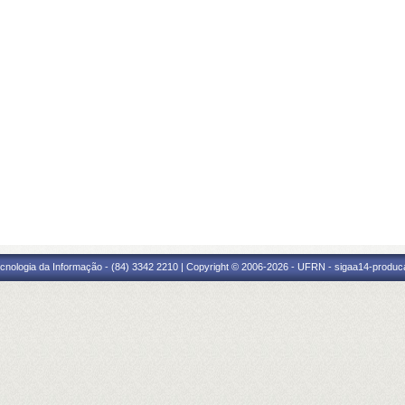
cnologia da Informação - (84) 3342 2210 | Copyright © 2006-2026 - UFRN - sigaa14-produca