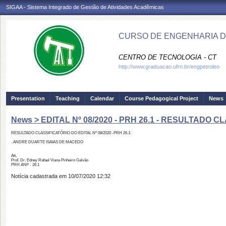
SIGAA - Sistema Integrado de Gestão de Atividades Acadêmicas
CURSO DE ENGENHARIA D
CENTRO DE TECNOLOGIA - CT
http://www.graduacao.ufrn.br/engpetroleo
Presentation
Teaching
Calendar
Course Pedagogical Project
News
News > EDITAL Nº 08/2020 - PRH 26.1 - RESULTADO 
RESULTADO CLASSIFICATÓRIO DO EDITAL Nº 08/2020 -
PRH 26.1:
. ANDRE DUARTE ISAIAS DE MACEDO
Att,
Prof. Dr. Edney Rafael Viana Pinheiro Galvão
PRH ANP - 26.1
Notícia cadastrada em 10/07/2020 12:32