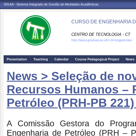
SIGAA - Sistema Integrado de Gestão de Atividades Acadêmicas
CURSO DE ENGENHARIA D
CENTRO DE TECNOLOGIA - CT
http://www.graduacao.ufrn.br/engpetroleo
Presentation
Teaching
Calendar
Course Pedagogical Project
News
News > Seleção de nov
Recursos Humanos – P
Petróleo (PRH-PB 221)
A Comissão Gestora do Progr
Engenharia de Petróleo (PRH – PB