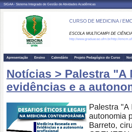
SIGAA - Sistema Integrado de Gestão de Atividades Acadêmicas
CURSO DE MEDICINA / EM
ESCOLA MULTICAMPI DE CIÊNCI
http://www.graduacao.ufrn.br/http://emcm.uf
Apresentação
Ensino
Calendário
Projeto Pedagógico do Curso
Not
Notícias > Palestra "
evidências e a autonom
Palestra "A
autonomia pr
Barreto, cir