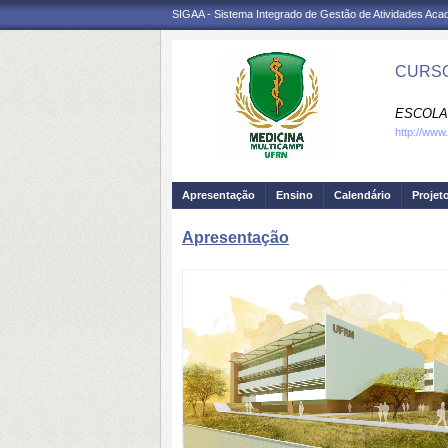
SIGAA - Sistema Integrado de Gestão de Atividades Ac
CURSO
ESCOLA
http://www
Apresentação
Ensino
Calendário
Projet
Apresentação