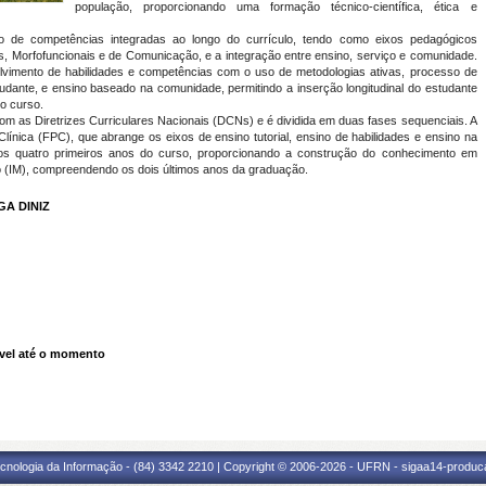
população, proporcionando uma formação técnico-científica, ética e
de competências integradas ao longo do currículo, tendo como eixos pedagógicos
cas, Morfofuncionais e de Comunicação, e a integração entre ensino, serviço e comunidade.
vimento de habilidades e competências com o uso de metodologias ativas, processo de
tudante, e ensino baseado na comunidade, permitindo a inserção longitudinal do estudante
o curso.
om as Diretrizes Curriculares Nacionais (DCNs) e é dividida em duas fases sequenciais. A
ínica (FPC), que abrange os eixos de ensino tutorial, ensino de habilidades e ensino na
 nos quatro primeiros anos do curso, proporcionando a construção do conhecimento em
o (IM), compreendendo os dois últimos anos da graduação.
A DINIZ
vel até o momento
cnologia da Informação - (84) 3342 2210 | Copyright © 2006-2026 - UFRN - sigaa14-produca