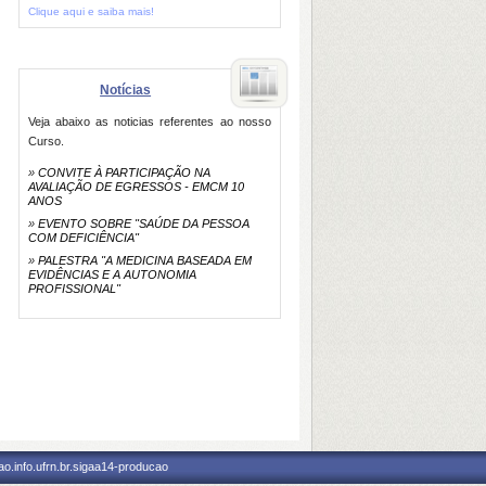
Clique aqui e saiba mais!
Notícias
Veja abaixo as noticias referentes ao nosso
Curso.
»
CONVITE À PARTICIPAÇÃO NA
AVALIAÇÃO DE EGRESSOS - EMCM 10
ANOS
»
EVENTO SOBRE "SAÚDE DA PESSOA
COM DEFICIÊNCIA"
»
PALESTRA "A MEDICINA BASEADA EM
EVIDÊNCIAS E A AUTONOMIA
PROFISSIONAL"
o.info.ufrn.br.sigaa14-producao