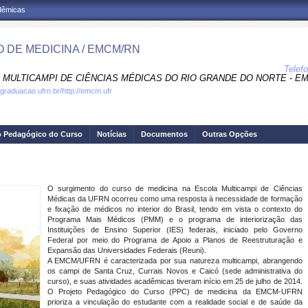
adêmicas
 DE MEDICINA / EMCM/RN
Telef
 MULTICAMPI DE CIÊNCIAS MÉDICAS DO RIO GRANDE DO NORTE - E
.graduacao.ufrn.br/http://emcm.ufr
o Pedagógico do Curso
Notícias
Documentos
Outras Opções
O surgimento do curso de medicina na Escola Multicampi de Ciências
Médicas da UFRN ocorreu como uma resposta à necessidade de formação
e fixação de médicos no interior do Brasil, tendo em vista o contexto do
Programa Mais Médicos (PMM) e o programa de interiorização das
Instituições de Ensino Superior (IES) federais, iniciado pelo Governo
Federal por meio do Programa de Apoio a Planos de Reestruturação e
Expansão das Universidades Federais (Reuni).
A EMCM/UFRN é caracterizada por sua natureza multicampi, abrangendo
os campi de Santa Cruz, Currais Novos e Caicó (sede administrativa do
curso), e suas atividades acadêmicas tiveram início em 25 de julho de 2014.
O Projeto Pedagógico do Curso (PPC) de medicina da EMCM-UFRN
prioriza a vinculação do estudante com a realidade social e de saúde da