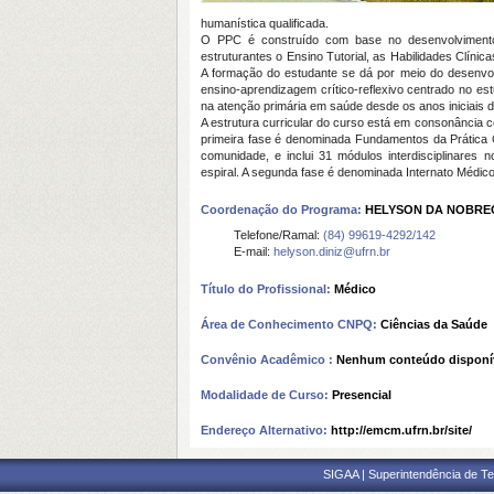
humanística qualificada.
O PPC é construído com base no desenvolvimento 
estruturantes o Ensino Tutorial, as Habilidades Clíni
A formação do estudante se dá por meio do desenvol
ensino-aprendizagem crítico-reflexivo centrado no es
na atenção primária em saúde desde os anos iniciais d
A estrutura curricular do curso está em consonância c
primeira fase é denominada Fundamentos da Prática Cl
comunidade, e inclui 31 módulos interdisciplinares
espiral. A segunda fase é denominada Internato Médic
Coordenação do Programa:
HELYSON DA NOBREG
Telefone/Ramal:
(84) 99619-4292/142
E-mail:
helyson.diniz@ufrn.br
Título do Profissional:
Médico
Área de Conhecimento CNPQ:
Ciências da Saúde
Convênio Acadêmico :
Nenhum conteúdo disponí
Modalidade de Curso:
Presencial
Endereço Alternativo:
http://emcm.ufrn.br/site/
SIGAA | Superintendência de Te