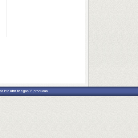
o.info.ufrn.br.sigaa03-producao