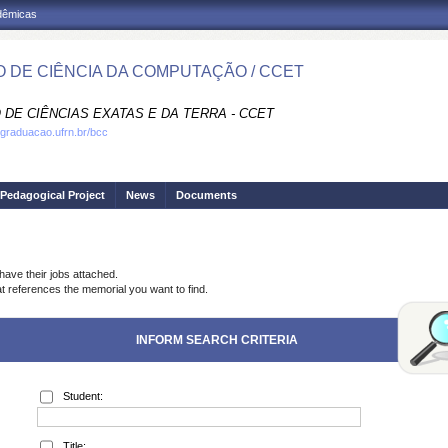
adêmicas
 DE CIÊNCIA DA COMPUTAÇÃO / CCET
 DE CIÊNCIAS EXATAS E DA TERRA - CCET
.graduacao.ufrn.br/bcc
Pedagogical Project
News
Documents
have their jobs attached.
at references the memorial you want to find.
INFORM SEARCH CRITERIA
Student:
Title: