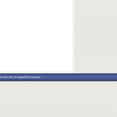
o.info.ufrn.br.sigaa08-producao