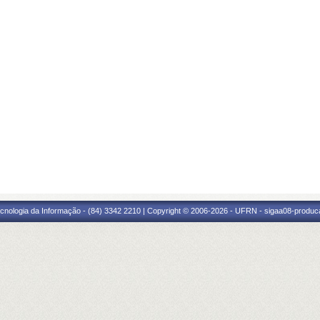
cnologia da Informação - (84) 3342 2210 | Copyright © 2006-2026 - UFRN - sigaa08-produca