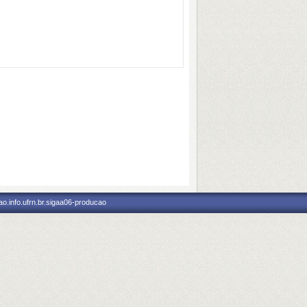
o.info.ufrn.br.sigaa06-producao