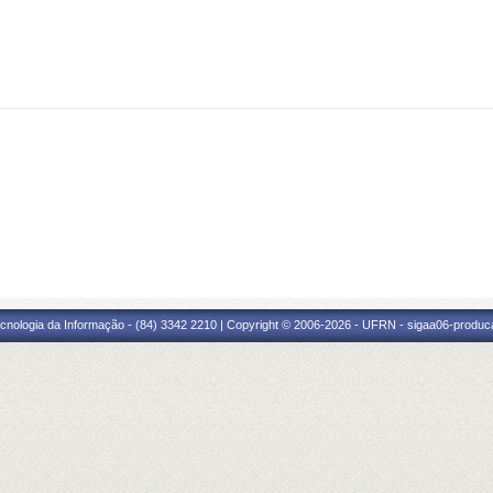
cnologia da Informação - (84) 3342 2210 | Copyright © 2006-2026 - UFRN - sigaa06-produca