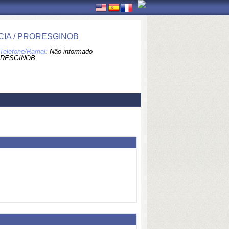
CIA / PRORESGINOB
Telefone/Ramal:
Não informado
ORESGINOB