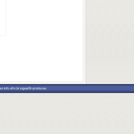
o.info.ufrn.br.sigaa06-producao