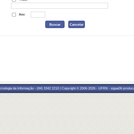
Ano:
cnologia da Informação - (84) 3342 2210 | Copyright © 2006-2026 - UFRN - sigaa06-produca