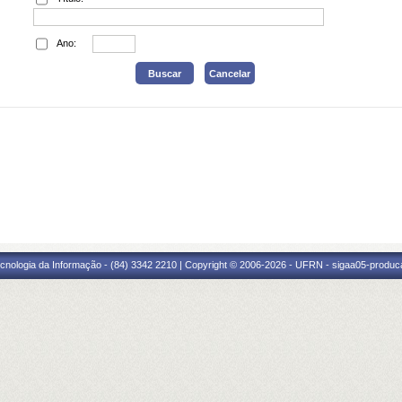
Ano:
cnologia da Informação - (84) 3342 2210 | Copyright © 2006-2026 - UFRN - sigaa05-produca