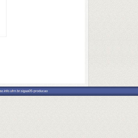
o.info.ufrn.br.sigaa05-producao