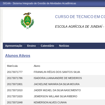
SIGAA - Sistema Integrado de Gestão de Atividades Acadêmicas
CURSO DE TECNICO EM CO
ESCOLA AGRÍCOLA DE JUNDIAÍ -
Apresentação
Ensino
Calendário
Notícias
Alunos Ativos
Matrícula
Aluno
20173071777
FRANKLIN RÉGIS DOS SANTOS SILVA
20173071786
ISADORA LUANA ANDRE DE MEDEIROS
20173071801
JACKELINE MAYARA DA SILVA MOURA
20173071810
JADER MIZAEL DA SILVA NASCIMENTO
20173071820
JEMERSON WILLAMI SILVA RIBEIRO
20173071848
KEWERSON ALVES CUNHA