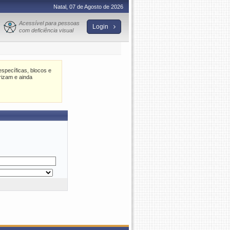
Natal, 07 de Agosto de 2026
Acessível para pessoas
Login
com deficiência visual
specíficas, blocos e
rizam e ainda