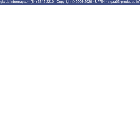
gia da Informação - (84) 3342 2210 | Copyright © 2006-2026 - UFRN - sigaa03-producao.inf