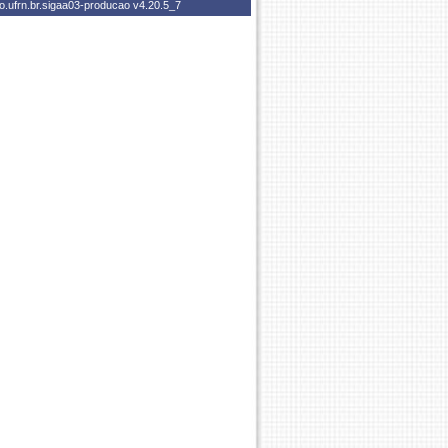
o.ufrn.br.sigaa03-producao
v4.20.5_7